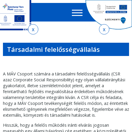
Keres
EN
HU
űrlap
Ker
Jelenlegi
Ugrás
Ugrás
Ugrás
az
a
az
hely
almenühöz
tartalomra
oldaltérképre
Társadalmi felelősségvállalás
A MÁV Csoport számára a társadalmi felelősségvállalás (CSR
azaz Corporate Social Responsibility) egy olyan vállalatirányítási
gyakorlatot, illetve szemléletmódot jelent, amelyet a
fenntartható fejlődés megvalósítása érdekében működésének
valamennyi területébe integrálni kíván. A CSR célja és feladata,
hogy a MÁV Csoport tevékenységét felelős módon, az érintettek
elismerhető igényeinek megfelelően végezze, figyelembe véve az
externális, környezeti és társadalmi hatásokat is.
Hisszük, hogy a felelős működés iránti elvárás jogosan
magasabb egy állami tulajdonú cég esetében; a közszolgáltatói