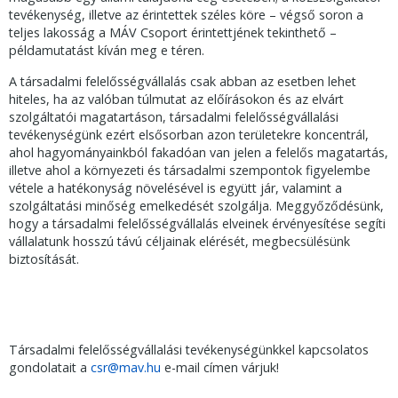
tevékenység, illetve az érintettek széles köre – végső soron a
teljes lakosság a MÁV Csoport érintettjének tekinthető –
példamutatást kíván meg e téren.
A társadalmi felelősségvállalás csak abban az esetben lehet
hiteles, ha az valóban túlmutat az előírásokon és az elvárt
szolgáltatói magatartáson, társadalmi felelősségvállalási
tevékenységünk ezért elsősorban azon területekre koncentrál,
ahol hagyományainkból fakadóan van jelen a felelős magatartás,
illetve ahol a környezeti és társadalmi szempontok figyelembe
vétele a hatékonyság növelésével is együtt jár, valamint a
szolgáltatási minőség emelkedését szolgálja. Meggyőződésünk,
hogy a társadalmi felelősségvállalás elveinek érvényesítése segíti
vállalatunk hosszú távú céljainak elérését, megbecsülésünk
biztosítását.
Társadalmi felelősségvállalási tevékenységünkkel kapcsolatos
gondolatait a
csr@mav.hu
e-mail címen várjuk!