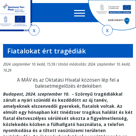
Keres
EN
HU
űrlap
Ker
Jelenlegi
Ugrás
Ugrás
Ugrás
az
a
az
hely
almenühöz
tartalomra
oldaltérképre
Fiatalokat ért tragédiák
2024. szeptember 10. kedd, 15.59 / Utolsó módosítás: 2024. szeptember 10. kedd,
19.29
A MÁV és az Oktatási Hivatal közösen lép fel a
balesetmegelőzés érdekében
Budapest, 2024. szeptember 10.
-
Szörnyű tragédiákkal
zárult a nyári szünidő és kezdődött az új tanév,
amelyeknek elszenvedői gyerekek, fiatalok voltak.
Az
elmúlt egy hónapban két tinédzser tragikus halálát és két
fiatal életveszélyes sérülését okozta a figyelmetlenség,
közlekedés közben a fülhallgató használata, a telefon
nyomkodása és a tiltott vasútüzemi területen