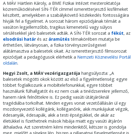
A MÁV Härtlein Károly, a BME Fizikai Intézet mesteroktatója
közreműködésével SÍN-TÉR címmel ismeretterjesztő kisfilmeket
készített, amelyekben a szabálykövető közlekedés fontosságára
hívják fel a figyelmet. A sorozat három epizódjának témáit a
vasúton legjellemzőbb, tragikus kimenetelű vagy súlyos
sérülésekkel járó balesetek adták. A SÍN-TÉR sorozat a
fékút
, az
elsodrási határ
és az
áramütés
témakörében mutatja be
érthetően, látványosan, a fizika törvényszerűségeivel
alátámasztva a balesetek okait. Az ismeretterjesztő filmsorozat
epizódjait a pedagógusok elérhetik a
Nemzeti Köznevelési Portál
oldalán
.
Hegyi Zsolt, a MÁV vezérigazgatója
hangsúlyozta: „A
balesetek mögötti okok között az első a figyelmetlenség: egyre
többet foglalkozunk a mobiltelefonunkkal, egyre többet
használunk fülhallgatót és ez nem csak a tinédzserekre jellemző,
hanem ránk felnőttekre is. Ez pedig vasúti útátjáróknál
tragédiába torkolhat. Minden egyes vonat vezetőállásán ül egy
mozdonyvezető kollégánk, kolléganőnk, akik munkájukat végzik,
édesanyák, édesapák, akik a testi épségükkel, de akár az
életükkel is fizethetnek mások hibája miatt egy vasúti átjárón
áthaladva. Azt szeretném kérni mindenkitől, kétszer is gondolja
meg, mielőtt a sínekre lép, hiszen a pillanatnyi figyelmetlenség is