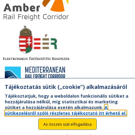
Tájékoztatás sütik („cookie”) alkalmazásáról
Tájékoztatjuk, hogy a weboldalon funkcionális sütiket a
hozzájárulása nélkül, míg statisztikai és marketing
sütiket a hozzájárulása esetén alkalmazunk.
A
sütikezelésről szóló részletes tájékoztató itt érhető el.
Az összes süti elfogadása