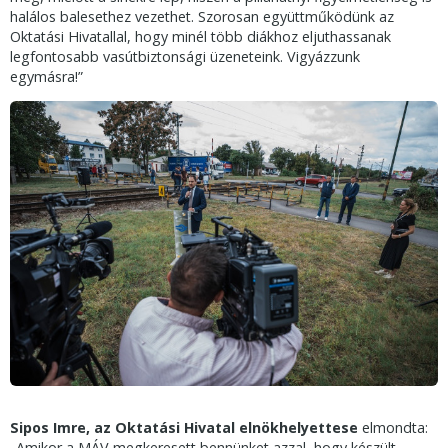
halálos balesethez vezethet. Szorosan együttműködünk az
Oktatási Hivatallal, hogy minél több diákhoz eljuthassanak
legfontosabb vasútbiztonsági üzeneteink. Vigyázzunk
egymásra!”
Sipos Imre, az Oktatási Hivatal elnökhelyettese
elmondta:
„Amikor a MÁV megkeresett bennünket azzal, hogy készült