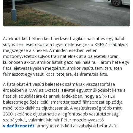
Az elmúlt két hétben két tinédzser tragikus halálát és egy fiatal
súlyos sérülését okozta a figyelmetlenség és a KRESZ szabályok
megszegése a síneken. A minden esetben vétlen
mozdonyvezetők súlyos traumát élnek át a balesetek során,
különösen akkor, amikor fiatalt gázolnak halálra. Három hete egy
fiatal életveszélyesen megsérült, amikor vasútüzemi területen
felmászott egy vasúti kocsi tetejére, és áramütés érte.
A fiatalokat ért vasúti balesetek számának visszaszorítása
érdekében a MÁV az Oktatási Hivatal együttműködését kérte a
fiatalok edukálására és annak érdekében, hogy a SíN-TÉR
balesetmegelőzési célú ismeretterjesztő filmsorozat epizódjai
minél több diákhoz eljuthassanak. A vasúttársaság több mint
2800 iskolához eljuttathatta a legfontosabb vasútbiztonsági
szabályokat, valamint Molnár Péter mozdonyvezető
videóüzenetét
, amelyben ő is kéri a szabályok betartását.