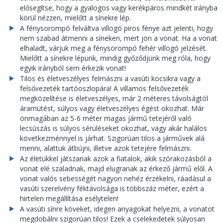
elősegítse, hogy a gyalogos vagy kerékpáros mindkét irányba
körül nézzen, mielőtt a sínekre lép.
A fénysorompó felváltva villogó piros fénye azt jelenti, hogy
nem szabad átmenni a síneken, mert jön a vonat. Ha a vonat
elhaladt, várjuk meg a fénysorompó fehér villogó jelzését.
Mielőtt a sínekre lépünk, mindig győződjünk meg róla, hogy
egyik irányból sem érkezik vonat!
Tilos és életveszélyes felmászni a vasúti kocsikra vagy a
felsővezeték tartóoszlopára! A villamos felsővezeték
megközelítése is életveszélyes, már 2 méteres távolságtól
áramütést, súlyos vagy életveszélyes égést okozhat. Már
önmagában az 5-6 méter magas jármű tetejéről való
lecsúszás is súlyos sérüléseket okozhat, vagy akár halálos
következménnyel is járhat. Szigorúan tilos a járművek alá
menni, alattuk átbújni, illetve azok tetejére felmászni.
Az életükkel játszanak azok a fiatalok, akik szórakozásból a
vonat elé szaladnak, majd elugranak az érkező jármű elől. A
vonat valós sebességét nagyon nehéz érzékelni, ráadásul a
vasúti szerelvény féktávolsága is többszáz méter, ezért a
hirtelen megállítása esélytelen!
A vasúti sínre köveket, idegen anyagokat helyezni, a vonatot
megdobálni szigorúan tilos! Ezek a cselekedetek súlyosan