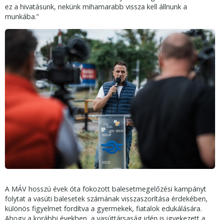
ez a hivatásunk, nekünk mihamarabb vissza kell állnunk a
munkába.”
A MÁV hosszú évek óta fokozott balesetmegelőzési kampányt
folytat a vasúti balesetek számának visszaszorítása érdekében,
különös figyelmet fordítva a gyermekek, fiatalok edukálására.
Ahogy a korábbi években, a vasúttársaság idén is igyekezett a