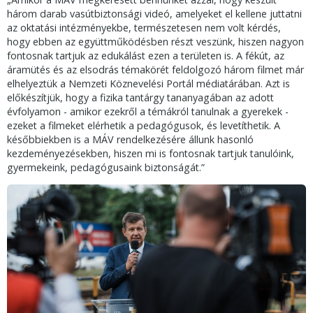
három darab vasútbiztonsági videó, amelyeket el kellene juttatni
az oktatási intézményekbe, természetesen nem volt kérdés,
hogy ebben az együttműködésben részt veszünk, hiszen nagyon
fontosnak tartjuk az edukálást ezen a területen is. A fékút, az
áramütés és az elsodrás témakörét feldolgozó három filmet már
elhelyeztük a Nemzeti Köznevelési Portál médiatárában. Azt is
előkészítjük, hogy a fizika tantárgy tananyagában az adott
évfolyamon - amikor ezekről a témákról tanulnak a gyerekek -
ezeket a filmeket elérhetik a pedagógusok, és levetíthetik. A
későbbiekben is a MÁV rendelkezésére állunk hasonló
kezdeményezésekben, hiszen mi is fontosnak tartjuk tanulóink,
gyermekeink, pedagógusaink biztonságát.”