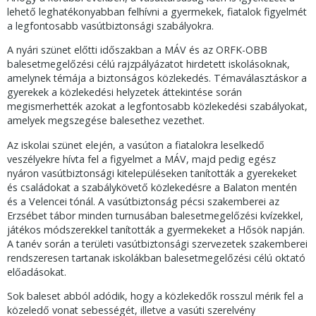
lehető leghatékonyabban felhívni a gyermekek, fiatalok figyelmét
a legfontosabb vasútbiztonsági szabályokra.
A nyári szünet előtti időszakban a MÁV és az ORFK-OBB
balesetmegelőzési célú rajzpályázatot hirdetett iskolásoknak,
amelynek témája a biztonságos közlekedés. Témaválasztáskor a
gyerekek a közlekedési helyzetek áttekintése során
megismerhették azokat a legfontosabb közlekedési szabályokat,
amelyek megszegése balesethez vezethet.
Az iskolai szünet elején, a vasúton a fiatalokra leselkedő
veszélyekre hívta fel a figyelmet a MÁV, majd pedig egész
nyáron vasútbiztonsági kitelepüléseken tanították a gyerekeket
és családokat a szabálykövető közlekedésre a Balaton mentén
és a Velencei tónál. A vasútbiztonság pécsi szakemberei az
Erzsébet tábor minden turnusában balesetmegelőzési kvízekkel,
játékos módszerekkel tanították a gyermekeket a Hősök napján.
A tanév során a területi vasútbiztonsági szervezetek szakemberei
rendszeresen tartanak iskolákban balesetmegelőzési célú oktató
előadásokat.
Sok baleset abból adódik, hogy a közlekedők rosszul mérik fel a
közeledő vonat sebességét, illetve a vasúti szerelvény