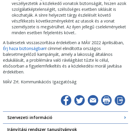
veszélyeztetik a közlekedő vonatok biztonságát, hiszen azok
szolgálatképtelenségét, szélsőséges esetben siklását is
okozhatják. A sínre helyezett tárgy észlelését követő
vészfékezés következményeként az utasok és a vonat
személyzete is megsérülhet. Az ilyen jellegű cselekményeket
minden esetben feljelentés követ..
A balesetek visszaszorítása érdekében a MÁV 2022 áprilisában,
Érj haza biztonságban
! címmel elindította országos
balesetmegelőző kampányát, amely a lakosság általános
edukálását, a problémára való rávilágítást tűzte ki célul,
elsősorban a figyelemfelkeltés és a közlekedési morál javítása
érdekében.
MÁV Zrt. Kommunikációs Igazgatóság
Szervezeti információ
Irányítási rendszer tanusítványok