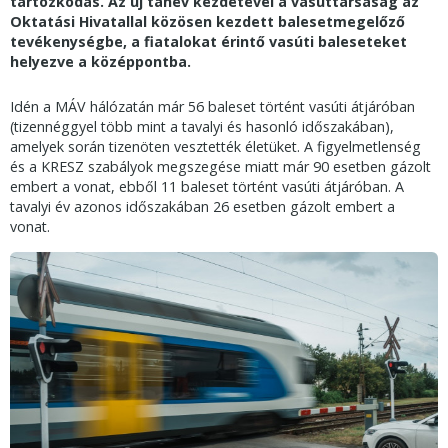
tartózkodás. Az új tanév kezdetével a vasúttársaság az
Oktatási Hivatallal közösen kezdett balesetmegelőző
tevékenységbe, a fiatalokat érintő vasúti baleseteket
helyezve a középpontba.
Idén a MÁV hálózatán már 56 baleset történt vasúti átjáróban
(tizennéggyel több mint a tavalyi és hasonló időszakában),
amelyek során tizenöten vesztették életüket. A figyelmetlenség
és a KRESZ szabályok megszegése miatt már 90 esetben gázolt
embert a vonat, ebből 11 baleset történt vasúti átjáróban. A
tavalyi év azonos időszakában 26 esetben gázolt embert a
vonat.