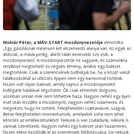
Molnár Péter, a MÁV-START mozdonyvezetője
elmondta:
„Egy gázolásnak minimum két elszenvedő alanya van. Az egyik az
áldozat, a másik pedig, akiről talán kevesebb szó esik, a
mozdonyvezető. A mozdonyvezetők mi vagyunk, és számunkra
rendkívül megterhelő és negatív élmény, amikor egy baleset
megtörténik. Csak a szerencsének tudhatjuk be, ha a közút-vasút
találkozásánál az ütközés éppen nem egy kamionnal történik,
hiszen volt olyan baleset, amely sajnos a mozdonyvezető
kollégánk halálával végződött. Ők csak elmentek dolgozni,
azonban onnan már nem térhettek haza. Nagyon nehéz egy ilyen
eset után leszállni a mozdonyról, nagyon nehéz odamenni, és
megnézni, hogy mi történt. Felejthetetlen csattanások, szagok,
illetve felejthetetlen momentumok, amelyeket soha nem lehet
kitörölni az emlékezetünkből. Nekünk is van családunk, nekünk is
vannak szeretteink. Nagyon nehéz egy baleset után hazamenni,
hiszen ekkor kezdődik el az események feldolgozása. De nekünk