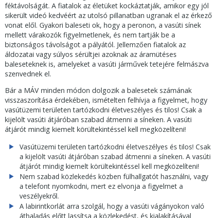
féktávolságát. A fiatalok az életüket kockáztatják, amikor egy jól
sikerült videó kedvéért az utolsó pillanatban ugranak el az érkező
vonat elől. Gyakori baleseti ok, hogy a peronon, a vasúti sínek
mellett várakozók figyelmetlenek, és nem tartják be a
biztonságos távolságot a pályától. Jellemzően fiatalok az
áldozatai vagy súlyos sérültjei azoknak az áramütéses
baleseteknek is, amelyeket a vasúti járművek tetejére felmászva
szenvednek el.
Bár a MÁV minden módon dolgozik a balesetek számának
visszaszorítása érdekében, ismételten felhívja a figyelmet, hogy
vasútüzemi területen tartózkodni életveszélyes és tilos! Csak a
kijelölt vasúti átjáróban szabad átmenni a síneken. A vasúti
átjárót mindig kiemelt körültekintéssel kell megközelíteni!
Vasútüzemi területen tartózkodni életveszélyes és tilos! Csak
a kijelölt vasúti átjáróban szabad átmenni a síneken. A vasúti
átjárót mindig kiemelt körültekintéssel kell megközelíteni!
Nem szabad közlekedés közben fülhallgatót használni, vagy
a telefont nyomkodni, mert ez elvonja a figyelmet a
veszélyekről.
A labirintkorlát arra szolgál, hogy a vasúti vágányokon való
áthaladás előtt lassítsa a közlekedést, és kialakításával