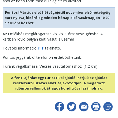
ahol az írónó több mint 60 évig élt és alkotott.
Fontos! Március első hétvégéjétől november első hétvégéig
tart nyitva, kizárólag minden hónap első vasárnapján 10.00-
17.00 óra között.
Az Emlékház meglátogatása kb. kb. 1 órát vesz igénybe. A
kertben rövid pályán kerti vasút is üzemel.
További információ
ITT
található.
Pontos jegyárakról telefonon érdeklődhetünk.
Túránk végállomása: Vecsés vasútállomáshoz. (1,2 km).
A fenti ajánlat egy turisztikai ajánló. Kérjük az ajánlat
részleteiről utazás előtt tájékozódjon. A megadott
időintervallumok átlagos kondícióval számolnak.