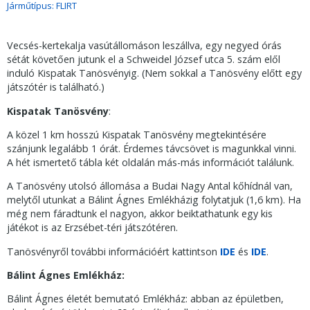
Járműtípus:
FLIRT
Vecsés-kertekalja vasútállomáson leszállva, egy negyed órás
sétát követően jutunk el a Schweidel József utca 5. szám elől
induló Kispatak Tanösvényig. (Nem sokkal a Tanösvény előtt egy
játszótér is található.)
Kispatak Tanösvény
:
A közel 1 km hosszú Kispatak Tanösvény megtekintésére
szánjunk legalább 1 órát. Érdemes távcsövet is magunkkal vinni.
A hét ismertető tábla két oldalán más-más információt találunk.
A Tanösvény utolsó állomása a Budai Nagy Antal kőhídnál van,
melytől utunkat a Bálint Ágnes Emlékházig folytatjuk (1,6 km). Ha
még nem fáradtunk el nagyon, akkor beiktathatunk egy kis
játékot is az Erzsébet-téri játszótéren.
Tanösvényről további információért kattintson
IDE
és
IDE
.
Bálint Ágnes Emlékház:
Bálint Ágnes életét bemutató Emlékház: abban az épületben,