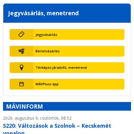
Jegyvásárlás, menetrend
Jegyvásárlás
Bérletvásárlás
Térképes járatinfó, menetrend
MÁVPlusz app
MÁVINFORM
2026. augusztus 6. csütörtök, 08.52
S220: Változások a Szolnok – Kecskemét
vonalon