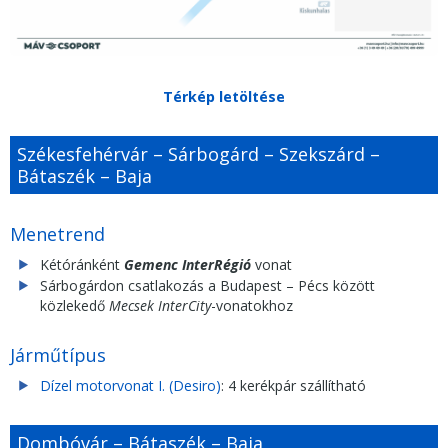
Térkép letöltése
Székesfehérvár – Sárbogárd – Szekszárd –
Bátaszék – Baja
Menetrend
Kétóránként
Gemenc InterRégió
vonat
Sárbogárdon csatlakozás a Budapest – Pécs között
közlekedő
Mecsek InterCity
-vonatokhoz
Járműtípus
Dízel motorvonat I. (Desiro)
: 4 kerékpár szállítható
Dombóvár – Bátaszék – Baja