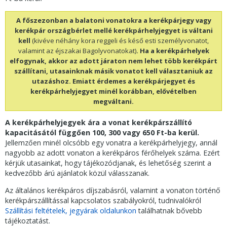
A főszezonban a balatoni vonatokra a kerékpárjegy vagy
kerékpár országbérlet mellé kerékpárhelyjegyet is váltani
kell
(kivéve néhány kora reggeli és késő esti személyvonatot,
valamint az éjszakai Bagolyvonatokat)
. Ha a kerékpárhelyek
elfogynak, akkor az adott járaton nem lehet több kerékpárt
szállítani, utasainknak másik vonatot kell választaniuk az
utazáshoz. Emiatt érdemes a kerékpárjegyet és
kerékpárhelyjegyet minél korábban, elővételben
megváltani.
A kerékpárhelyjegyek ára a vonat kerékpárszállító
kapacitásától függően 100, 300 vagy 650 Ft-ba kerül.
Jellemzően minél olcsóbb egy vonatra a kerékpárhelyjegy, annál
nagyobb az adott vonaton a kerékpáros férőhelyek száma. Ezért
kérjük utasainkat, hogy tájékozódjanak, és lehetőség szerint a
kedvezőbb árú ajánlatok közül válasszanak.
Az általános kerékpáros díjszabásról, valamint a vonaton történő
kerékpárszállítással kapcsolatos szabályokról, tudnivalókról
Szállítási feltételek, jegyárak oldalunkon
találhatnak bővebb
tájékoztatást.