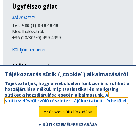
Ügyfélszolgálat
MÁVDIREKT:
Tel.:
+36 (1) 3 49 49 49
Mobilhálózatról:
+36 (20/30/70) 499 4999
Küldjön üzenetet!
MÁV-csoport
Tájékoztatás sütik („cookie”) alkalmazásáról
A MÁV-csoport tagjai
Tájékoztatjuk, hogy a weboldalon funkcionális sütiket a
Jogi útmutatás
hozzájárulása nélkül, míg statisztikai és marketing
Adatvédelem
sütiket a hozzájárulása esetén alkalmazunk.
A
Kapcsolat
sütikezelésről szóló részletes tájékoztató itt érhető el.
Vasút a nagyvilágban
Oldaltérkép
Az összes süti elfogadása
Akadálymentesítési nyilatkozat
SÜTIK SZEMÉLYRE SZABÁSA