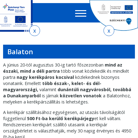
Keres
EN
HU
űrlap
Ker
Jelenlegi
Ugrás
Ugrás
Ugrás
Ugrás
a
az
a
az
hely
menetrendkeresőhöz
almenühöz
tartalomra
oldaltérképre
Balaton
A június 20-tól augusztus 30-ig tartó főszezonban
mind az
északi, mind a déli partra
több vonat közlekedik és mindkét
partra
nagy kerékpáros kocsival
közlekednek bizonyos
vonataink. Emellett
több észak-, kelet- és dél-
magyarországi,
valamint
dunántúli nagyvárosból, továbbá
a Dunakanyarból
is járnak
közvetlen vonatok
a Balatonhoz,
melyeken a kerékpárszállítás is lehetséges.
A kerékpár szállításához egységesen, az utazás távolságától
függetlenül
500 Ft-ba kerülő kerékpárjegy
et kell váltani.
Rendszeresen kerékpárt szállító utasaink a kerékpár
országbérletet is választhatják, mely 30 napig érvényes és 4950
Ft-ba kerül.