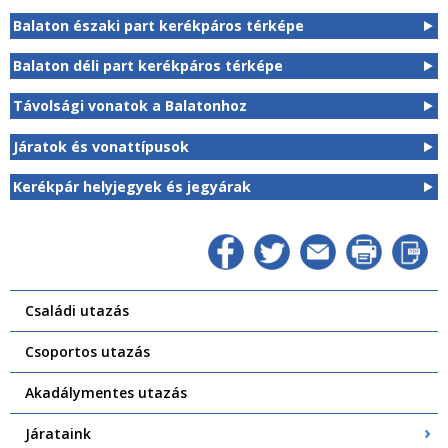
Balaton északi part kerékpáros térképe
Balaton déli part kerékpáros térképe
Távolsági vonatok a Balatonhoz
Járatok és vonattípusok
Kerékpár helyjegyek és jegyárak
Családi utazás
Csoportos utazás
Akadálymentes utazás
Járataink