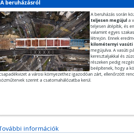
A beruházásról
A beruházás során kö
teljesen megújul
a 
teljesen átépítik, és e
valamint egyes szaka
létrejön. Ennek eredm
kilométernyi vasúti
megújulva. A vasúti pá
keresztaljakkal és zúzo
részeken pedig rezgé
beépítenek, hogy a kö
csapadékvizet a városi környezethez igazodóan zárt, ellenőrzött rend
közműtervek szerint a csatornahálózatba kerül.
További információk