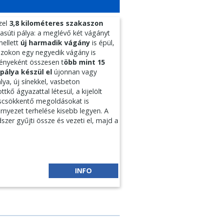
zel
3,8 kilométeres szakaszon
vasúti pálya: a meglévő két vágányt
mellett
új harmadik vágány
is épül,
szokon egy negyedik vágány is
ényeként összesen t
öbb mint 15
 pálya készül el
újonnan vagy
lya, új sínekkel, vasbeton
ttkő ágyazattal létesül, a kijelölt
scsökkentő megoldásokat is
rnyezet terhelése kisebb legyen. A
szer gyűjti össze és vezeti el, majd a
INFO