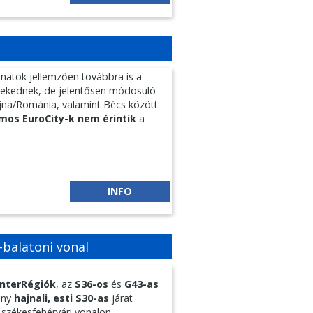
natok jellemzően továbbra is a
zlekednek, de jelentősen módosuló
jna/Románia, valamint Bécs között
mos EuroCity-k nem érintik
a
INFO
-balatoni vonal
 InterRégiók
, az
S36-os
és
G43-as
ány
hajnali, esti S30-as
járat
 székesfehérvári vonalon.