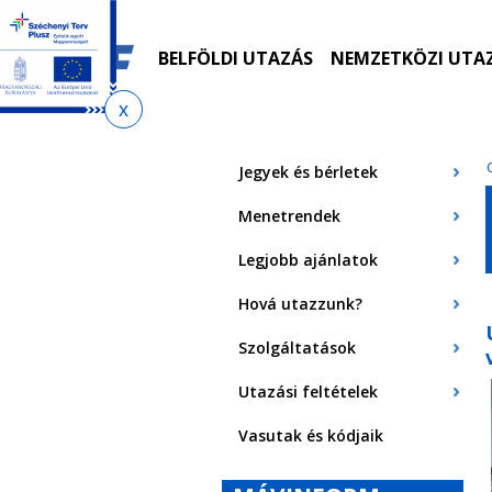
Ugrás
Ugrás
Ugrás
az
a
az
almenühöz
tartalomra
oldaltérképre
BELFÖLDI UTAZÁS
NEMZETKÖZI UTA
Jelenlegi
hely
Jegyek és bérletek
Menetrendek
Legjobb ajánlatok
Hová utazzunk?
Szolgáltatások
Utazási feltételek
Vasutak és kódjaik