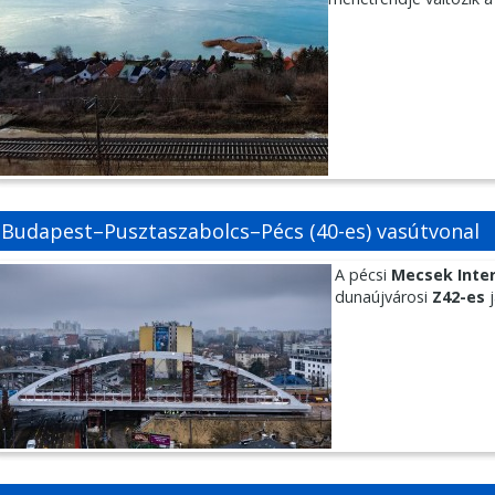
Budapest–Pusztaszabolcs–Pécs (40-es) vasútvonal
A pécsi
Mecsek Inter
dunaújvárosi
Z42-es
j