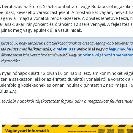
A beruházás az Érdről, Százhalombattáról vagy Budaörsről ingázókn
bejutást, kevesebb várakozást jelent. A mostani két vágány helyett
vágány áll majd a vonatok rendelkezésére. A bővítés lehetővé teszi,
járjanak, akár irányonként és óránként 12 szerelvénnyel. A fejlesztés
újulnak meg vagy épülnek újjá vasúti hidak.
Javasoljuk, hogy utazásuk előtt tájékozódjanak az ország legnagyobb térképes já
MÁVPlusz mobilalkalmazás, a
MÁVPlusz
weboldal
vagy a
jegy.mav.hu
állomásokon kihelyezett hirdetményekből vagy az
online vágányzári menetre
eligazodást.
A nyári hónapok alatt 12 olyan külön nap is lesz, amikor mindkét vág
ezen a szakaszon, ekkor az érintett dunántúli vonalakról a vonatok a K
Kelenföldig közlekednek és onnan indulnak. (Érintett 12 nap: május 19., 2
úlius 27.).
A további napokról tájékoztatást fogunk adni a megszokott felületeinken