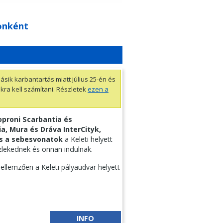
onként
ásik karbantartás miatt július 25-én és
kra kell számítani. Részletek
ezen a
oproni Scarbantia és
a, Mura és Dráva InterCityk,
és a sebesvonatok
a Keleti helyett
zlekednek és onnan indulnak.
ellemzően a Keleti pályaudvar helyett
INFO