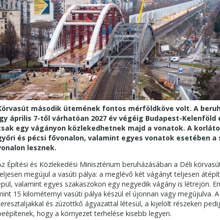
Körvasút második ütemének fontos mérföldköve volt. A beru
így április 7-től várhatóan 2027 év végéig Budapest-Kelenföld
csak egy vágányon közlekedhetnek majd a vonatok. A korlátoz
győri és pécsi fővonalon, valamint egyes vonatok esetében a 
vonalon lesznek.
Az Építési és Közlekedési Minisztérium beruházásában a Déli körvasút
teljesen megújul a vasúti pálya: a meglévő két vágányt teljesen átépít
épül, valamint egyes szakaszokon egy negyedik vágány is létrejön.
mint 15 kilométernyi vasúti pálya készül el újonnan vagy megújulva. A 
keresztaljakkal és zúzottkő ágyazattal létesül, a kijelölt részeken p
beépítenek, hogy a környezet terhelése kisebb legyen.