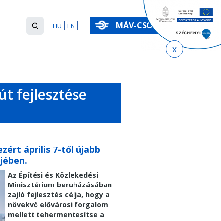
Keresés
MÁV-CSOPORT
HU
EN
űrlap
Keresés
út fejlesztése
zért április 7-től újabb
jében.
Az Építési és Közlekedési
Minisztérium beruházásában
zajló
fejlesztés célja, hogy a
növekvő elővárosi forgalom
mellett tehermentesítse a