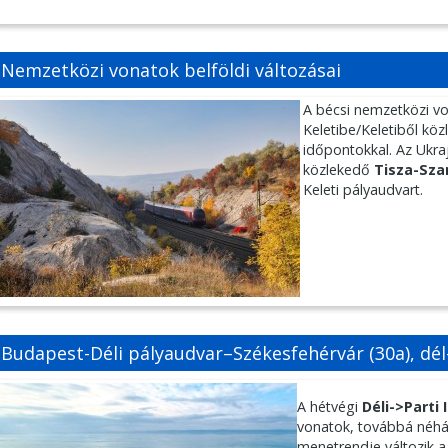
Nemzetközi vonatok belföldi változásai
A bécsi nemzetközi vo
Keletibe/Keletiből kö
időpontokkal. Az Ukra
közlekedő
Tisza-Sza
Keleti pályaudvart.
Budapest-Déli pályaudvar–Székesfehérvár (30a), dél
A hétvégi
Déli->Parti
vonatok, továbbá néh
menetrendje változik a