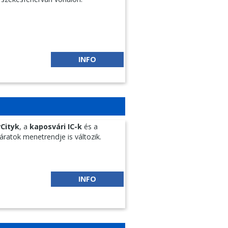
INFO
Cityk
, a
kaposvári IC-k
és a
áratok menetrendje is változik.
INFO