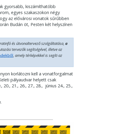
ak gyorsabb, kiszámíthatóbb
 három, egyes szakaszokon négy
 hogy az elővárosi vonatok sűrűbben
 során Budán öt, Pesten két helyszínen
ratinfó és útvonaltervező szolgáltatása,
a
utazási tervezők segítségével, illetve az
ndekből
, amely térképekkel is segíti az
ányon korlátozni kell a vonatforgalmat
eleti pályaudvar helyett csak
0., 21., 26., 27., 28., június 24., 25.,
.