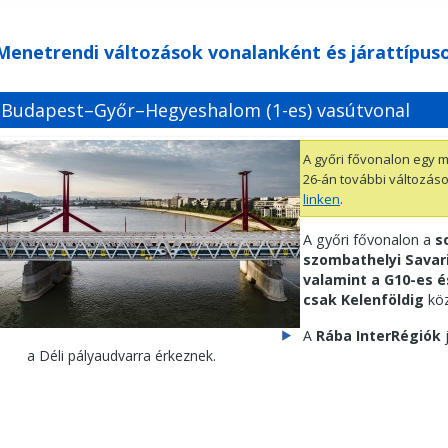
Menetrendi változások vonalanként és járattípus
Budapest–Győr–Hegyeshalom (1-es) vasútvonal
A győri fővonalon egy m
26-án további változáso
linken
.
A győri fővonalon a
s
szombathelyi Savari
valamint a G10-es 
csak Kelenföldig
kö
A
Rába InterRégiók
j
a Déli pályaudvarra érkeznek.