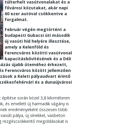
túlterhelt vasútvonalakat és a
fővárosi közutakat, akár napi
60 ezer autóval csökkentve a
forgalmat.
Február végén megtörtént a
budapesti Gubacsi úti második
új vasúti híd helyére illesztése,
amely a Kelenföld és
Ferencváros közötti vasútvonal
kapacitásbővítésének és a Déli
házás újabb üteméhez érkezett,
 és Ferencváros között jellemzően
ások a Keleti pályaudvart érintő
székesfehérvári és a dunaújvárosi
 építése során közel 3,8 kilométeren
ik, és emellett új harmadik vágány is
 Ennek eredményeként összesen több
vasúti pálya, új sínekkel, vasbeton
edig rezgéscsökkentő megoldásokat is