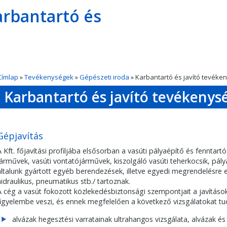
rbantartó és
Címlap
»
Tevékenységek
»
Gépészeti iroda
» Karbantartó és javító tevéke
Karbantartó és javító tevékenys
Gépjavítás
A Kft. főjavítási profiljába elsősorban a vasúti pályaépítő és fennta
járművek, vasúti vontatójárművek, kiszolgáló vasúti teherkocsik, pál
általunk gyártott egyéb berendezések, illetve egyedi megrendelésre e
hidraulikus, pneumatikus stb./ tartoznak.
A cég a vasút fokozott közlekedésbiztonsági szempontjait a javítás
figyelembe veszi, és ennek megfelelően a következő vizsgálatokat tud
alvázak hegesztési varratainak ultrahangos vizsgálata, alvázak 