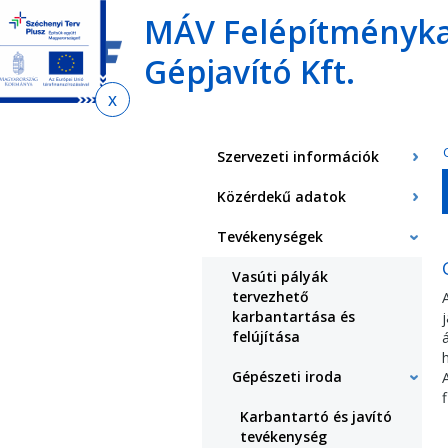
Ugrás
Ugrás
Ugrás
MÁV Felépítményka
az
a
az
almenühöz
tartalomra
oldaltérképre
Gépjavító Kft.
Jelenlegi
hely
Szervezeti információk
Közérdekű adatok
Tevékenységek
Vasúti pályák
tervezhető
karbantartása és
felújítása
Gépészeti iroda
Karbantartó és javító
tevékenység