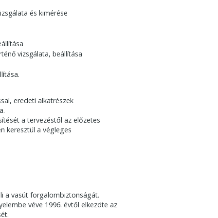
vizsgálata és kimérése
állítása
énő vizsgálata, beállítása
ítása.
sal, eredeti alkatrészek
a.
sítését a tervezéstől az előzetes
n keresztül a végleges
li a vasút forgalombiztonságát.
yelembe véve 1996. évtől elkezdte az
ét.