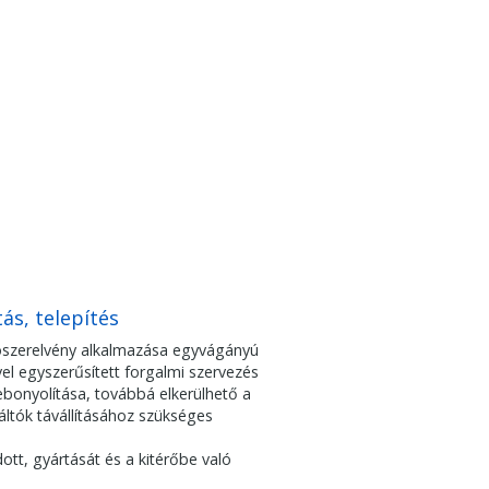
ás, telepítés
lítószerelvény alkalmazása egyvágányú
el egyszerűsített forgalmi szervezés
bonyolítása, továbbá elkerülhető a
váltók távállításához szükséges
ott, gyártását és a kitérőbe való