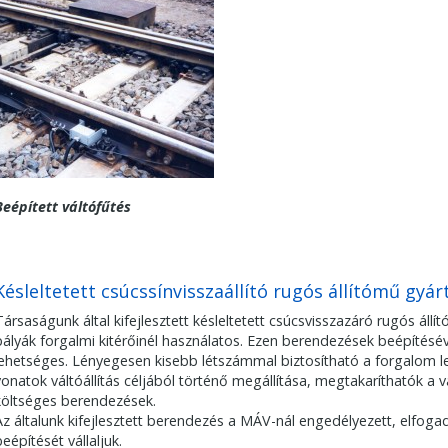
Beépített váltófűtés
Késleltetett csúcssínvisszaállító rugós állítómű gyárt
Társaságunk által kifejlesztett késleltetett csúcsvisszazáró rugós ál
pályák forgalmi kitérőinél használatos. Ezen berendezések beépítésév
lehetséges. Lényegesen kisebb létszámmal biztosítható a forgalom le
vonatok váltóállítás céljából történő megállítása, megtakaríthatók a 
költséges berendezések.
Az általunk kifejlesztett berendezés a MÁV-nál engedélyezett, elfogad
beépítését vállaljuk.