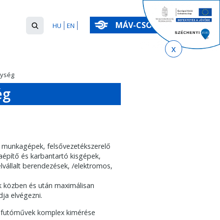
Keresés
MÁV-CSOPORT
HU
EN
űrlap
Keresés
nység
ég
rtó munkagépek, felsővezetékszerelő
yaépítő és karbantartó kisgépek,
lvállalt berendezések, /elektromos,
ok közben és után maximálisan
ja elvégezni.
és futóművek komplex kimérése