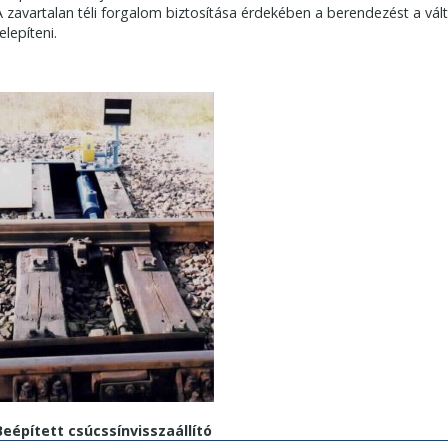
A zavartalan téli forgalom biztosítása érdekében a berendezést a vál
elepíteni.
Beépített csúcssínvisszaállító