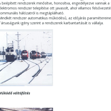
A beépített rendszerek minősítve, honosítva, engedélyezve vannak a
Elektromos rendszer telepítése ott javasolt, ahol villamos felsővezeté
kommunális hálózatról is megtáplálható.
Mindkét rendszer automatikus működésű, az időjárás paramétereinek 
Társaságunk igény szerint a rendszerek karbantartását is vállalja.
Működő váltófűtés