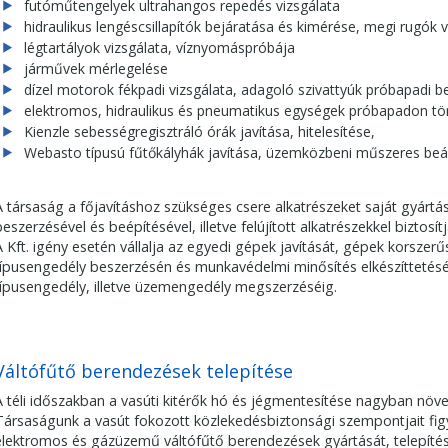
futóműtengelyek ultrahangos repedés vizsgálata
hidraulikus lengéscsillapítók bejáratása és kimérése, megi rugók 
légtartályok vizsgálata, víznyomáspróbája
járművek mérlegelése
dízel motorok fékpadi vizsgálata, adagoló szivattyúk próbapadi be
elektromos, hidraulikus és pneumatikus egységek próbapadon tört
Kienzle sebességregisztráló órák javítása, hitelesítése,
Webasto típusú fűtőkályhák javítása, üzemközbeni műszeres beáll
A társaság a főjavításhoz szükséges csere alkatrészeket saját gyártás
beszerzésével és beépítésével, illetve felújított alkatrészekkel biztosítj
A Kft. igény esetén vállalja az egyedi gépek javítását, gépek korszerű
típusengedély beszerzésén és munkavédelmi minősítés elkészíttetésé
típusengedély, illetve üzemengedély megszerzéséig.
Váltófűtő berendezések telepítése
A téli időszakban a vasúti kitérők hó és jégmentesítése nagyban növe
Társaságunk a vasút fokozott közlekedésbiztonsági szempontjait fig
elektromos és gázüzemű váltófűtő berendezések gyártását, telepítés