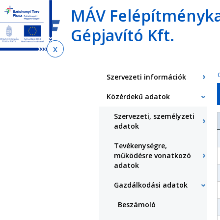
Ugrás
Ugrás
Ugrás
MÁV Felépítményka
az
a
az
almenühöz
tartalomra
oldaltérképre
Gépjavító Kft.
Jelenlegi
hely
Szervezeti információk
Közérdekű adatok
Szervezeti, személyzeti
adatok
Tevékenységre,
működésre vonatkozó
adatok
Gazdálkodási adatok
Beszámoló