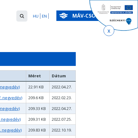
Keresés
MÁV-CSOPORT
HU
EN
űrlap
Keresés
Méret
Dátum
. negyedév)
22.91 KB
2022.04.27.
V. negyedév)
209.6 KB
2022.02.23.
. negyedév)
209.33 KB
2022.04.27.
I. negyedév)
209.31 KB
2022.07.25.
I. negyedév)
209.83 KB
2022.10.19.