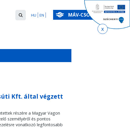
Keresés
MÁV-CSOPORT
HU
EN
űrlap
Keresés
ti Kft. által végzett
rintettek részére a Magyar Vagon
ezelő személyéről és pontos
tkezelésre vonatkozó legfontosabb