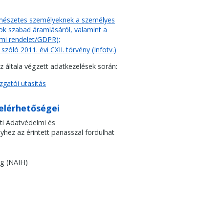
rmészetes személyeknek a személyes
tok szabad áramlásáról, valamint a
lmi rendelet/GDPR);
óló 2011. évi CXII. törvény (Infotv.)
 általa végzett adatkezelések során:
gatói utasítás
elérhetőségei
ti Adatvédelmi és
yhez az érintett panasszal fordulhat
g (NAIH)