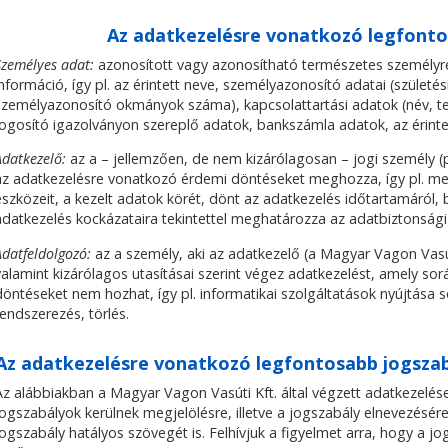
Az adatkezelésre vonatkozó legfont
Személyes adat:
azonosított vagy azonosítható természetes személyre
információ, így pl. az érintett neve, személyazonosító adatai (születés
személyazonosító okmányok száma), kapcsolattartási adatok (név, t
jogosító igazolványon szereplő adatok, bankszámla adatok, az érint
Adatkezelő:
az a – jellemzően, de nem kizárólagosan – jogi személy (p
az adatkezelésre vonatkozó érdemi döntéseket meghozza, így pl. me
eszközeit, a kezelt adatok körét, dönt az adatkezelés időtartamáról, bi
adatkezelés kockázataira tekintettel meghatározza az adatbiztonság
Adatfeldolgozó:
az a személy, aki az adatkezelő (a Magyar Vagon Vasú
valamint kizárólagos utasításai szerint végez adatkezelést, amely so
döntéseket nem hozhat, így pl. informatikai szolgáltatások nyújtása s
rendszerezés, törlés.
Az adatkezelésre vonatkozó legfontosabb jogszab
Az alábbiakban a Magyar Vagon Vasúti Kft. által végzett adatkezelé
jogszabályok kerülnek megjelölésre, illetve a jogszabály elnevezésére 
jogszabály hatályos szövegét is. Felhívjuk a figyelmet arra, hogy a 