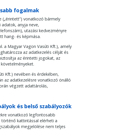
osabb fogalmak
 („érintett”) vonatkozó bármely
i adatok, anyja neve,
elefonszám), utazási kedvezményre
ett hang- és képmása.
l. a Magyar Vagon Vasúti Kft.), amely
ghatározza az adatkezelés célját és
ztosítja az érintetti jogokat, az
i követelményeket.
ti Kft.) nevében és érdekében,
rán az adatkezelésre vonatkozó önálló
orán végzett adattárolás,
ályok és belső szabályozók
sekre vonatkozó legfontosabb
történő kattintással elérheti a
jogszabályok megjelölése nem teljes