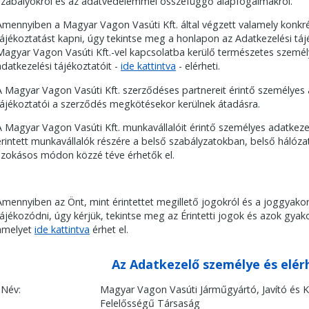
szabályokról és az adatvédelemmel összefüggő alapfogalmakról.
Amennyiben a Magyar Vagon Vasúti Kft. által végzett valamely konkré
tájékoztatást kapni, úgy tekintse meg a honlapon az Adatkezelési tá
Magyar Vagon Vasúti Kft.-vel kapcsolatba kerülő természetes személ
adatkezelési tájékoztatóit -
ide kattintva
- elérheti.
A
Magyar Vagon Vasúti Kft.
szerződéses partnereit érintő személyes 
tájékoztatói a szerződés megkötésekor kerülnek átadásra.
A
Magyar Vagon Vasúti Kft.
munkavállalóit érintő személyes adatkezel
érintett munkavállalók részére a belső szabályzatokban, belső hálóza
szokásos módon közzé téve érhetők el.
Amennyiben az Önt, mint érintettet megillető jogokról és a joggyako
tájékozódni, úgy kérjük, tekintse meg az Érintetti jogok és azok gya
amelyet
ide kattintva
érhet el.
Az Adatkezelő személye és elé
Név:
Magyar Vagon Vasúti Járműgyártó, Javító és K
Felelősségű Társaság