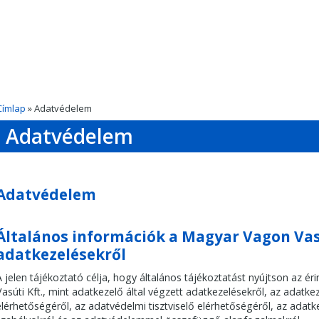
Címlap
» Adatvédelem
Adatvédelem
Adatvédelem
Általános információk a Magyar Vagon Vasú
adatkezelésekről
A jelen tájékoztató célja, hogy általános tájékoztatást nyújtson az é
Vasúti Kft., mint adatkezelő által végzett adatkezelésekről, az adatk
elérhetőségéről, az adatvédelmi tisztviselő elérhetőségéről, az ada