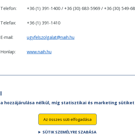
Telefon:
+36 (1) 391-1400 / +36 (30) 683-5969 / +36 (30) 549-6
Telefax:
+36 (1) 391-1410
E-mail:
ugyfelszolgalat@naih.hu
Honlap:
www.naih.hu
l
 a hozzájárulása nélkül, míg statisztikai és marketing sütik
Az összes süti elfogadása
SÜTIK SZEMÉLYRE SZABÁSA