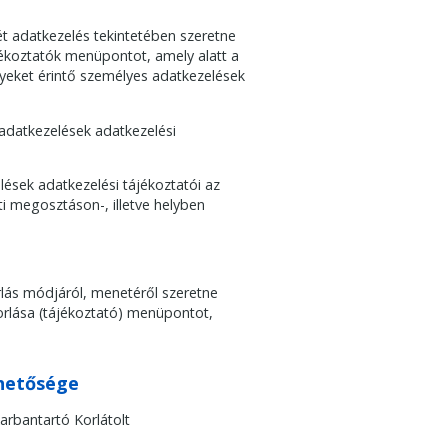
t adatkezelés tekintetében szeretne
jékoztatók menüpontot, amely alatt a
yeket érintő személyes adatkezelések
adatkezelések adatkezelési
ések adatkezelési tájékoztatói az
ti megosztáson-, illetve helyben
rlás módjáról, menetéről szeretne
korlása (tájékoztató) menüpontot,
rhetősége
arbantartó Korlátolt