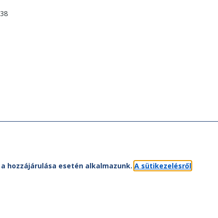
838
et a hozzájárulása esetén alkalmazunk.
A sütikezelésről