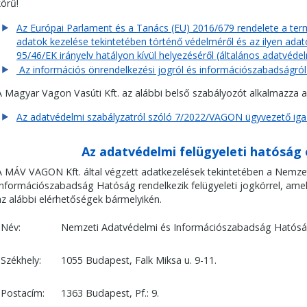
körű!
Az Európai Parlament és a Tanács (EU) 2016/679 rendelete a te
adatok kezelése tekintetében történő védelméről és az ilyen ada
95/46/EK irányelv hatályon kívül helyezéséről (általános adatvéde
Az információs önrendelkezési jogról és információszabadságról sz
A Magyar Vagon Vasúti Kft. az alábbi belső szabályozót alkalmazza az
Az adatvédelmi szabályzatról szóló 7/2022/VAGON ügyvezető igaz
Az adatvédelmi felügyeleti hatóság 
A MÁV VAGON Kft. által végzett adatkezelések tekintetében a Nemze
Információszabadság Hatóság rendelkezik felügyeleti jogkörrel, amel
az alábbi elérhetőségek bármelyikén.
Név:
Nemzeti Adatvédelmi és Információszabadság Hatósá
Székhely:
1055 Budapest, Falk Miksa u. 9-11.
Postacím:
1363 Budapest, Pf.: 9.