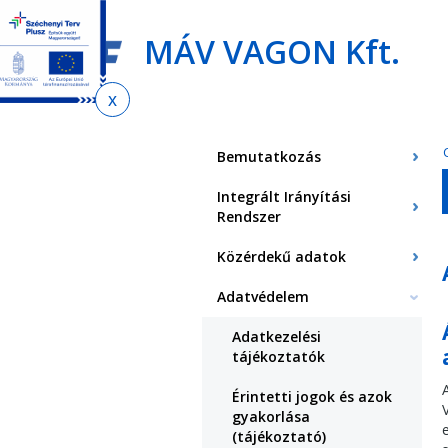
Ugrás
Ugrás
Ugrás
az
a
az
MÁV VAGON Kft.
almenühöz
tartalomra
oldaltérképre
Jelenlegi
hely
Bemutatkozás
Integrált Irányítási
Rendszer
Közérdekű adatok
Adatvédelem
Adatkezelési
tájékoztatók
Érintetti jogok és azok
gyakorlása
(tájékoztató)