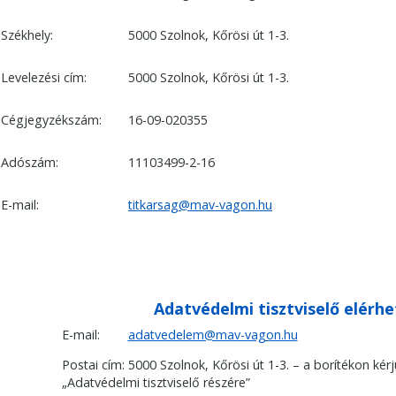
Székhely:
5000 Szolnok, Kőrösi út 1-3.
Levelezési cím:
5000 Szolnok, Kőrösi út 1-3.
Cégjegyzékszám:
16-09-020355
Adószám:
11103499-2-16
E-mail:
titkarsag@mav-vagon.hu
Adatvédelmi tisztviselő elérh
E-mail:
adatvedelem@mav-vagon.hu
Postai cím: 5000 Szolnok, Kőrösi út 1-3. – a borítékon kér
„Adatvédelmi tisztviselő részére”