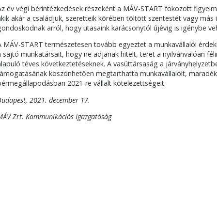
Az év végi bérintézkedések részeként a MÁV-START fokozott figyelmet
akik akár a családjuk, szeretteik körében töltött szentestét vagy má
gondoskodnak arról, hogy utasaink karácsonytól újévig is igénybe ve
A MÁV-START természetesen tovább egyeztet a munkavállalói érdekké
a sajtó munkatársait, hogy ne adjanak hitelt, teret a nyilvánvalóan f
alapuló téves következtetéseknek. A vasúttársaság a járványhelyzetb
támogatásának köszönhetően megtarthatta munkavállalóit, maradéktal
bérmegállapodásban 2021-re vállalt kötelezettségeit.
Budapest, 2021. december 17.
MÁV Zrt. Kommunikációs Igazgatóság