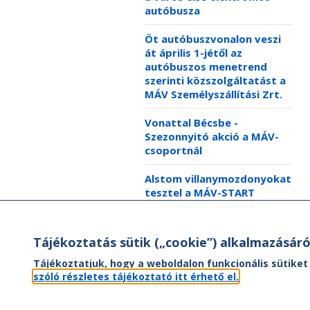
autóbusza
Öt autóbuszvonalon veszi
át április 1-jétől az
autóbuszos menetrend
szerinti közszolgáltatást a
MÁV Személyszállítási Zrt.
Vonattal Bécsbe -
Szezonnyitó akció a MÁV-
csoportnál
Alstom villanymozdonyokat
tesztel a MÁV-START
Zárul az idei büfészezon a
balatoni vonatokon
Tájékoztatás sütik („cookie”) alkalmazásáró
Tájékoztatjuk, hogy a weboldalon funkcionális sütiket
szóló részletes tájékoztató itt érhető el.