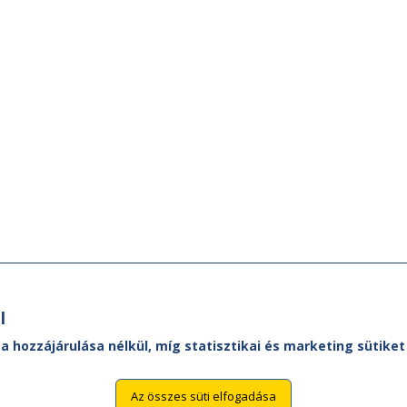
l
 a hozzájárulása nélkül, míg statisztikai és marketing sütik
Az összes süti elfogadása