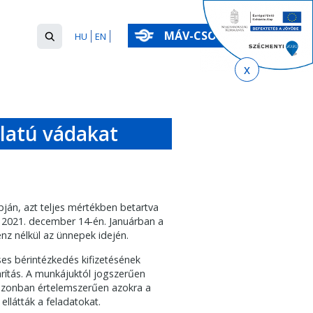
Keresés
MÁV-CSOPORT
HU
EN
űrlap
Keresés
latú vádakat
ján, azt teljes mértékben betartva
ást 2021. december 14-én. Januárban a
nz nélkül az ünnepek idején.
es bérintézkedés kifizetésének
arítás. A munkájuktól jogszerűen
 azonban értelemszerűen azokra a
ellátták a feladatokat.