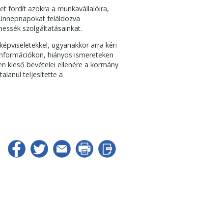
 fordít azokra a munkavállalóira,
s ünnepnapokat feláldozva
hessék szolgáltatásainkat.
pviseletekkel, ugyanakkor arra kéri
élinformációkon, hiányos ismereteken
en kieső bevételei ellenére a kormány
anul teljesítette a