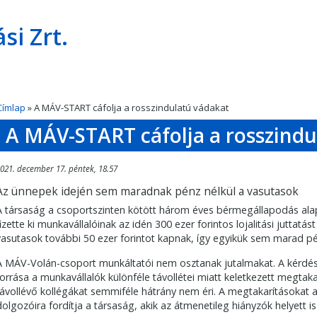
si Zrt.
Címlap
» A MÁV-START cáfolja a rosszindulatú vádakat
A MÁV-START cáfolja a rosszindu
021. december 17. péntek, 18.57
Az ünnepek idején sem maradnak pénz nélkül a vasutasok
A társaság a csoportszinten kötött három éves bérmegállapodás alap
fizette ki munkavállalóinak az idén 300 ezer forintos lojalitási juttat
vasutasok további 50 ezer forintot kapnak, így egyikük sem marad pé
A MÁV-Volán-csoport munkáltatói nem osztanak jutalmakat. A kérdés
forrása a munkavállalók különféle távollétei miatt keletkezett megtak
távollévő kollégákat semmiféle hátrány nem éri. A megtakarításokat
dolgozóira fordítja a társaság, akik az átmenetileg hiányzók helyett is 