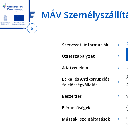
Ugrás
Ugrás
Ugrás
az
a
az
MÁV Személyszállítá
almenühöz
tartalomra
oldaltérképre
Jelenlegi
hely
Szervezeti információk
Üzletszabályzat
Adatvédelem
2
Etikai és Antikorrupciós
felelősségvállalás
Beszerzés
Elérhetőségek
Műszaki szolgáltatások