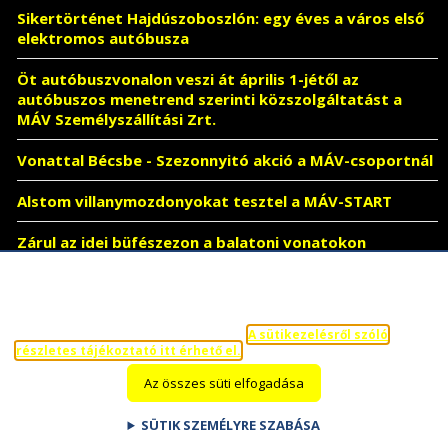
Sikertörténet Hajdúszoboszlón: egy éves a város első
elektromos autóbusza
Öt autóbuszvonalon veszi át április 1-jétől az
autóbuszos menetrend szerinti közszolgáltatást a
MÁV Személyszállítási Zrt.
Vonattal Bécsbe - Szezonnyitó akció a MÁV-csoportnál
Alstom villanymozdonyokat tesztel a MÁV-START
Zárul az idei büfészezon a balatoni vonatokon
Tájékoztatás sütik („cookie”) alkalmazásáról
Tájékoztatjuk, hogy a weboldalon funkcionális sütiket a
hozzájárulása nélkül, míg statisztikai és marketing sütiket a
hozzájárulása esetén alkalmazunk.
A sütikezelésről szóló
részletes tájékoztató itt érhető el.
Az összes süti elfogadása
SÜTIK SZEMÉLYRE SZABÁSA