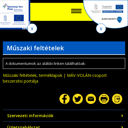
Keres
EN
HU
űrlap
Ker
Jelenlegi
Ugrás
Ugrás
Ugrás
az
a
az
hely
almenühöz
tartalomra
oldaltérképre
Műszaki feltételek
A dokumentumok az alábbi linken találhatóak:
Műszaki feltételek, terméklapok | MÁV-VOLÁN-csoport
beszerzési portálja
Szervezeti információk
Üzletszabályzat