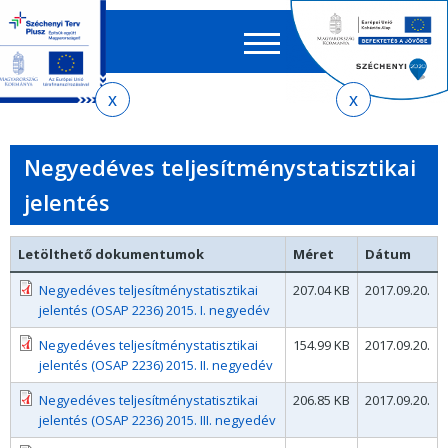
Keres
EN
HU
űrlap
Ker
Jelenlegi
Ugrás
Ugrás
Ugrás
az
a
az
hely
almenühöz
tartalomra
oldaltérképre
Negyedéves teljesítménystatisztikai
jelentés
Letölthető dokumentumok
Méret
Dátum
Negyedéves teljesítménystatisztikai
207.04 KB
2017.09.20.
jelentés (OSAP 2236) 2015. I. negyedév
Negyedéves teljesítménystatisztikai
154.99 KB
2017.09.20.
jelentés (OSAP 2236) 2015. II. negyedév
Negyedéves teljesítménystatisztikai
206.85 KB
2017.09.20.
jelentés (OSAP 2236) 2015. III. negyedév