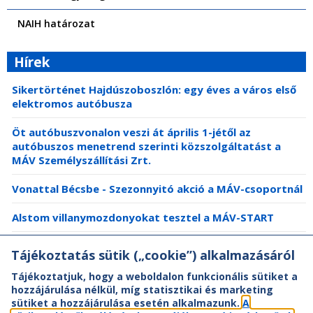
NAIH határozat
Hírek
Sikertörténet Hajdúszoboszlón: egy éves a város első
elektromos autóbusza
Öt autóbuszvonalon veszi át április 1-jétől az
autóbuszos menetrend szerinti közszolgáltatást a
MÁV Személyszállítási Zrt.
Vonattal Bécsbe - Szezonnyitó akció a MÁV-csoportnál
Alstom villanymozdonyokat tesztel a MÁV-START
Zárul az idei büfészezon a balatoni vonatokon
Tájékoztatás sütik („cookie”) alkalmazásáról
Tájékoztatjuk, hogy a weboldalon funkcionális sütiket a
hozzájárulása nélkül, míg statisztikai és marketing
sütiket a hozzájárulása esetén alkalmazunk.
A