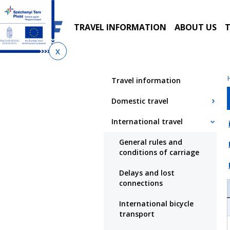
Skip
Skip
Skip
to
to
to
local
main
sitemap
TRAVEL INFORMATION
ABOUT US
T
menu
content
You
are
Travel information
here
Domestic travel
International travel
General rules and
conditions of carriage
Delays and lost
connections
International bicycle
transport