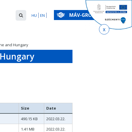
Search
MÁV-GROUP
HU
EN
form
Keresés
ine and Hungary
 Hungary
Size
Date
490.15 KB
2022.03.22.
1.41 MB
2022.03.22.