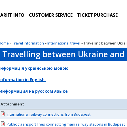
ARIFF INFO
CUSTOMER SERVICE
TICKET PURCHASE
Home
»
Travel information
»
International travel
» Travelling between Ukra
Travelling between Ukraine and
інформація українською мовою
Information in English
Информация на русском языке
Attachment
International railway connections from Budapest
Public traansport lines connectting main railway stations in Budapest