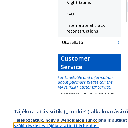
Night trains
FAQ
International track
reconstructions
Utasellátó
Customer
Service
For timetable and information
about purchase please call the
MÁVDIREKT Customer Service:
Telephone:
+36 (1) 3 49 49 49
Tájékoztatás sütik („cookie”) alkalmazásáró
Tájékoztatjuk, hogy a weboldalon funkcionális sütiket
szóló részletes tájékoztató itt érhető el.