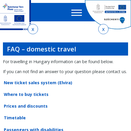
Searc
EN
HU
form
Ker
You
Skip
Skip
Skip
to
to
to
are
local
main
sitemap
here
FAQ – domestic travel
menu
content
For travelling in Hungary information can be found below.
If you can not find an answer to your question please contact us.
New ticket sales system (Elvira)
Where to buy tickets
Prices and discounts
Timetable
Passengers with disabilities