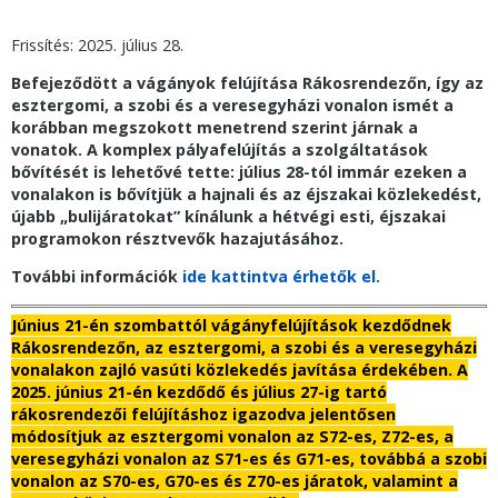
Frissítés: 2025. július 28.
Befejeződött a vágányok felújítása Rákosrendezőn, így az
esztergomi, a szobi és a veresegyházi vonalon ismét a
korábban megszokott menetrend szerint járnak a
vonatok. A komplex pályafelújítás a szolgáltatások
bővítését is lehetővé tette: július 28-tól immár ezeken a
vonalakon is bővítjük a hajnali és az éjszakai közlekedést,
újabb „bulijáratokat” kínálunk a hétvégi esti, éjszakai
programokon résztvevők hazajutásához.
További információk
ide kattintva érhetők el.
Június 21-én szombattól vágányfelújítások kezdődnek
Rákosrendezőn, az esztergomi, a szobi és a veresegyházi
vonalakon zajló vasúti közlekedés javítása érdekében. A
2025. június 21-én kezdődő és július 27-ig tartó
rákosrendezői felújításhoz igazodva jelentősen
módosítjuk az esztergomi vonalon az S72-es, Z72-es, a
veresegyházi vonalon az S71-es és G71-es, továbbá a szobi
vonalon az S70-es, G70-es és Z70-es járatok, valamint a