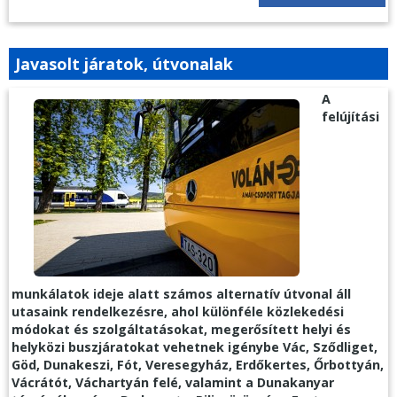
Javasolt járatok, útvonalak
A
felújítási
munkálatok ideje alatt számos alternatív útvonal áll
utasaink rendelkezésre, ahol különféle közlekedési
módokat és szolgáltatásokat, megerősített helyi és
helyközi buszjáratokat vehetnek igénybe Vác, Sződliget,
Göd, Dunakeszi, Fót, Veresegyház, Erdőkertes, Őrbottyán,
Vácrátót, Váchartyán felé, valamint a Dunakanyar