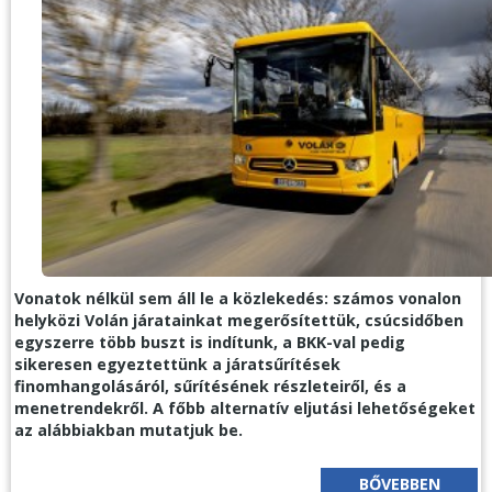
Vonatok nélkül sem áll le a közlekedés: számos vonalon
helyközi Volán járatainkat megerősítettük, csúcsidőben
egyszerre több buszt is indítunk, a BKK-val pedig
sikeresen egyeztettünk a járatsűrítések
finomhangolásáról, sűrítésének részleteiről, és a
menetrendekről. A főbb alternatív eljutási lehetőségeket
az alábbiakban mutatjuk be.
BŐVEBBEN