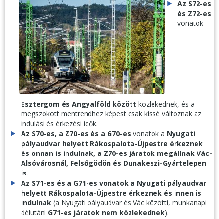
Az S72-es
és Z72-es
vonatok
Esztergom és Angyalföld között
közlekednek, és a
megszokott mentrendhez képest csak kissé változnak az
indulási és érkezési idők.
Az S70-es, a Z70-es és a G70-es
vonatok a
Nyugati
pályaudvar helyett Rákospalota-Újpestre érkeznek
és onnan is indulnak, a
Z70-es járatok
megállnak Vác-
Alsóvárosnál, Felsőgödön és Dunakeszi-Gyártelepen
is
.
Az S71-es és a G71-es vonatok a Nyugati pályaudvar
helyett Rákospalota-Újpestre érkeznek és innen is
indulnak
(a
Nyugati pályaudvar és Vác közötti, munkanapi
délutáni
G71-es járatok
nem közlekednek
).