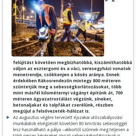
A
felújítást követően megbízhatóbbá, kiszámíthatóbbá
váljon az esztergomi és a váci, veresegyházi vonatok
menetrendje, csökkenjen a késés aránya. Ennek
érdekében Rákosrendezőn mintegy 800 méteren
szüntetjük meg a sebességkorlátozásokat, több
mint másfél kilométernyi vágányt építünk át, 700
méteren ágyazatrostálást végzünk, síneket,
betonaljakat és talpfákat cserélünk, részben
megújul a felsővezeték-hálózat is.
Az augusztus végére tervezett éjszakai utószabályozási
munkálatok elvégzését követően 80 km/órás sebességgel
lesz használható a pálya –akkortól szűnnek meg teljesen a
több perces késéseket okozó sebességkorlátozások is.