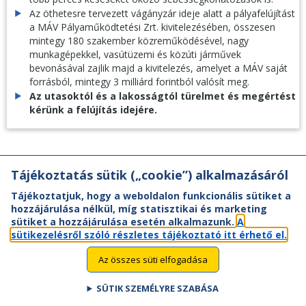
Az öthetesre tervezett vágányzár ideje alatt a pályafelújítást
a MÁV Pályaműködtetési Zrt. kivitelezésében, összesen
mintegy 180 szakember közreműködésével, nagy
munkagépekkel, vasútüzemi és közúti járművek
bevonásával zajlik majd a kivitelezés, amelyet a MÁV saját
forrásból, mintegy 3 milliárd forintból valósít meg.
Az utasoktól és a lakosságtól türelmet és megértést
kérünk a felújítás idejére.
Tájékoztatás sütik („cookie”) alkalmazásáról
Tájékoztatjuk, hogy a weboldalon funkcionális sütiket a
hozzájárulása nélkül, míg statisztikai és marketing
sütiket a hozzájárulása esetén alkalmazunk.
A
sütikezelésről szóló részletes tájékoztató itt érhető el.
Az összes süti elfogadása
SÜTIK SZEMÉLYRE SZABÁSA