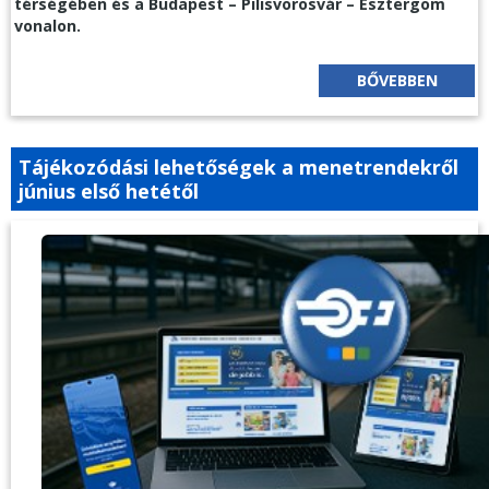
térségében és a Budapest – Pilisvörösvár – Esztergom
vonalon.
BŐVEBBEN
Tájékozódási lehetőségek a menetrendekről
június első hetétől