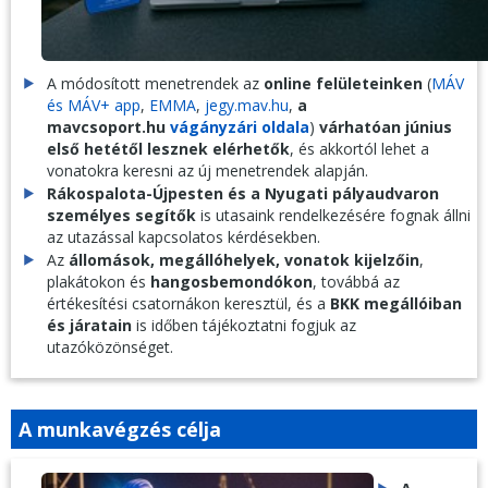
A módosított menetrendek az
online felületeinken
(
MÁV
és MÁV+ app
,
EMMA
,
jegy.mav.hu
,
a
mavcsoport.hu
vágányzári oldala
)
várhatóan június
első hetétől lesznek elérhetők
, és akkortól lehet a
vonatokra keresni az új menetrendek alapján.
Rákospalota-Újpesten és a Nyugati pályaudvaron
személyes segítők
is utasaink rendelkezésére fognak állni
az utazással kapcsolatos kérdésekben.
Az
állomások, megállóhelyek, vonatok kijelzőin
,
plakátokon és
hangosbemondókon
, továbbá az
értékesítési csatornákon keresztül, és a
BKK megállóiban
és járatain
is időben tájékoztatni fogjuk az
utazóközönséget.
A munkavégzés célja