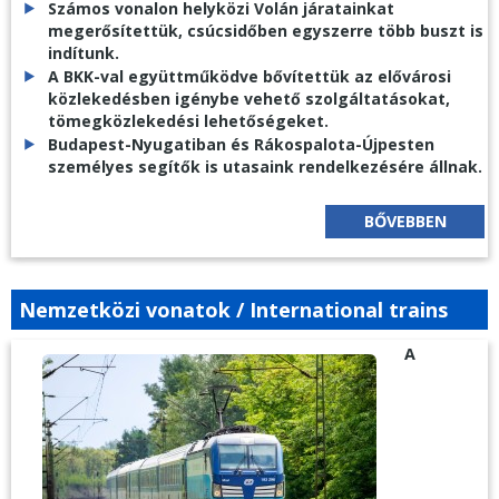
Számos vonalon helyközi Volán járatainkat
megerősítettük, csúcsidőben egyszerre több buszt is
indítunk.
A BKK-val együttműködve bővítettük az elővárosi
közlekedésben igénybe vehető szolgáltatásokat,
tömegközlekedési lehetőségeket.
Budapest-Nyugatiban és Rákospalota-Újpesten
személyes segítők is utasaink rendelkezésére állnak.
BŐVEBBEN
Nemzetközi vonatok / International trains
A