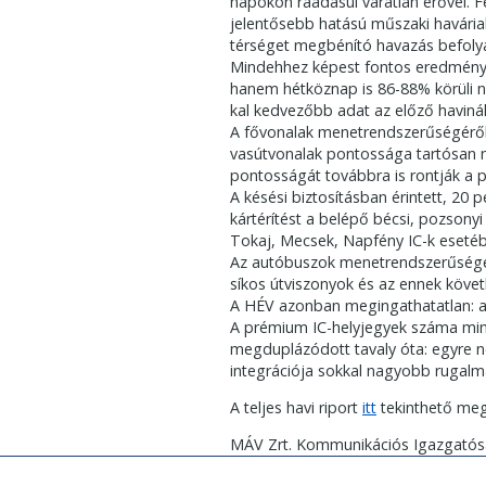
napokon ráadásul váratlan erővel. F
jelentősebb hatású műszaki havária
térséget megbénító havazás befolyá
Mindehhez képest fontos eredmény
hanem hétköznap is 86-88% körüli na
kal kedvezőbb adat az előző havinál
A fővonalak menetrendszerűségéről 
vasútvonalak pontossága tartósan ma
pontosságát továbbra is rontják a 
A késési biztosításban érintett, 20
kártérítést a belépő bécsi, pozsonyi
Tokaj, Mecsek, Napfény IC-k esetébe
Az autóbuszok menetrendszerűsége –
síkos útviszonyok és az ennek követ
A HÉV azonban megingathatatlan: a
A prémium IC-helyjegyek száma mint
megduplázódott tavaly óta: egyre n
integrációja sokkal nagyobb rugalma
A teljes havi riport
itt
tekinthető me
MÁV Zrt. Kommunikációs Igazgató