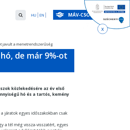
Keresés
MÁV-CSOPORT
HU
EN
űrlap
Keresés
t javult a menetrendszerűség
hó, de már 9%-ot
uszok közlekedésére az év első
nnyiségű hó és a tartós, kemény
, a járatok egyes időszakokban csak
gy a tél még vissza-visszatért, egyes