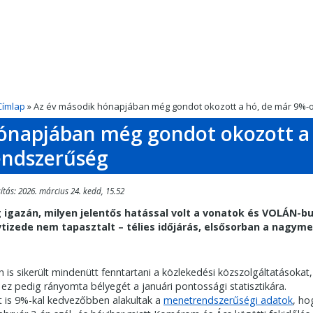
Címlap
» Az év második hónapjában még gondot okozott a hó, de már 9%-o
ónapjában még gondot okozott a 
endszerűség
ítás: 2026. március 24. kedd, 15.52
 igazán, milyen jelentős hatással volt a vonatok és VOLÁN-b
izede nem tapasztalt – télies időjárás, elsősorban a nagyme
is sikerült mindenütt fenntartani a közlekedési közszolgáltatásokat
, ez pedig rányomta bélyegét a januári pontossági statisztikára.
t is 9%-kal kedvezőbben alakultak a
menetrendszerűségi adatok
, ho