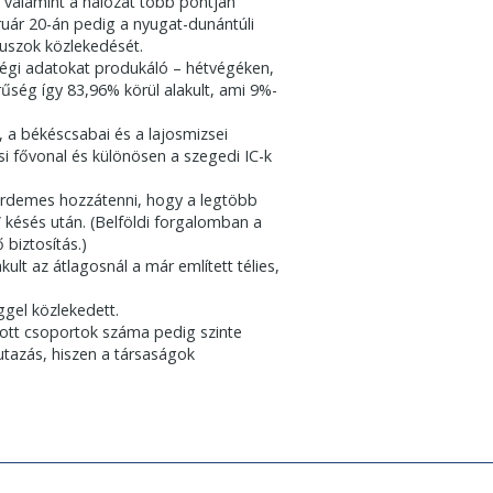
, valamint a hálózat több pontján
ruár 20-án pedig a nyugat-dunántúli
buszok közlekedését.
gi adatokat produkáló – hétvégéken,
űség így 83,96% körül alakult, ami 9%-
 a békéscsabai és a lajosmizsei
si fővonal és különösen a szegedi IC-k
n érdemes hozzátenni, hogy a legtöbb
t” késés után. (Belföldi forgalomban a
 biztosítás.)
 az átlagosnál a már említett télies,
gel közlekedett.
tott csoportok száma pedig szinte
utazás, hiszen a társaságok