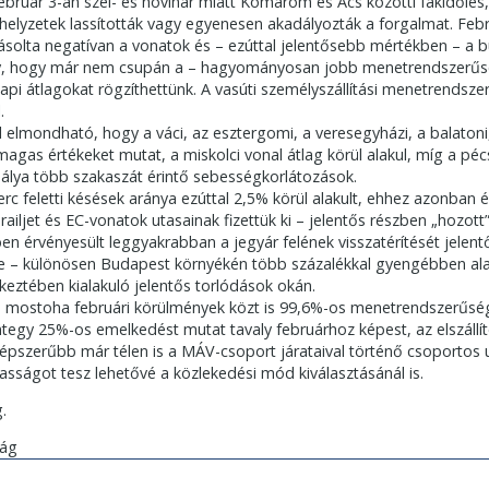
ebruár 3-án szél- és hóvihar miatt Komárom és Ács közötti fakidőlés
helyzetek lassították vagy egyenesen akadályozták a forgalmat. Feb
solta negatívan a vonatok és – ezúttal jelentősebb mértékben – a 
, hogy már nem csupán a – hagyományosan jobb menetrendszerűsé
pi átlagokat rögzíthettünk. A vasúti személyszállítási menetrendszer
.
elmondható, hogy a váci, az esztergomi, a veresegyházi, a balatoni,
gas értékeket mutat, a miskolci vonal átlag körül alakul, míg a péc
pálya több szakaszát érintő sebességkorlátozások.
 perc feletti késések aránya ezúttal 2,5% körül alakult, ehhez azonba
 railjet és EC-vonatok utasainak fizettük ki – jelentős részben „hozot
n érvényesült leggyakrabban a jegyár felének visszatérítését jelentő
 különösen Budapest környékén több százalékkal gyengébben alakult
keztében kialakuló jelentős torlódások okán.
 mostoha februári körülmények közt is 99,6%-os menetrendszerűség
egy 25%-os emelkedést mutat tavaly februárhoz képest, az elszállí
épszerűbb már télen is a MÁV-csoport járataival történő csoportos 
sságot tesz lehetővé a közlekedési mód kiválasztásánál is.
g.
ság