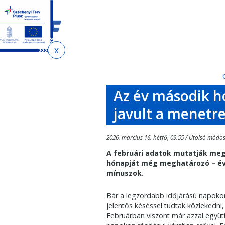
Ugrás
Ugrás
a
az
tartalomra
oldaltérképre
Jelenlegi
hely
Az év második h
javult a menetr
2026. március 16. hétfő, 09.55 / Utolsó módos
A februári adatok mutatják meg
hónapját még meghatározó – évt
mínuszok.
Bár a legzordabb időjárású napokon 
jelentős késéssel tudtak közlekedni
Februárban viszont már azzal együt