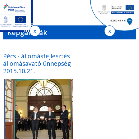
Jelenlegi
Ugrás
Ugrás
Keres
a
az
hely
EN
HU
űrlap
tartalomra
oldaltérképre
Ker
Képgalériák
Pécs - állomásfejlesztés
állomásavató ünnepség
2015.10.21.