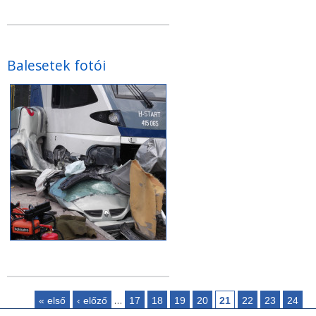
Balesetek fotói
…
« első
‹ előző
17
18
19
20
21
22
23
24