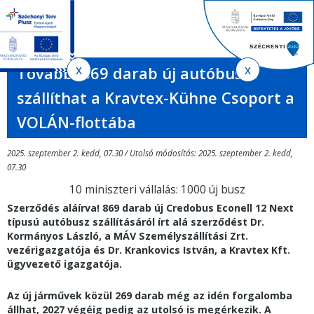
Jelenlegi
Ugrás
Ugrás
Keres
a
az
hely
EN
HU
űrlap
tartalomra
oldaltérképre
Ker
További 869 darab új autóbuszt
szállíthat a Kravtex-Kühne Csoport a
VOLÁN-flottába
2025. szeptember 2. kedd, 07.30 / Utolsó módosítás: 2025. szeptember 2. kedd,
07.30
10 miniszteri vállalás: 1000 új busz
Szerződés aláírva! 869 darab új Credobus Econell 12 Next
típusú autóbusz szállításáról írt alá szerződést Dr.
Kormányos László, a MÁV Személyszállítási Zrt.
vezérigazgatója és Dr. Krankovics István, a Kravtex Kft.
ügyvezető igazgatója.
Az új járművek közül 269 darab még az idén forgalomba
állhat, 2027 végéig pedig az utolsó is megérkezik. A