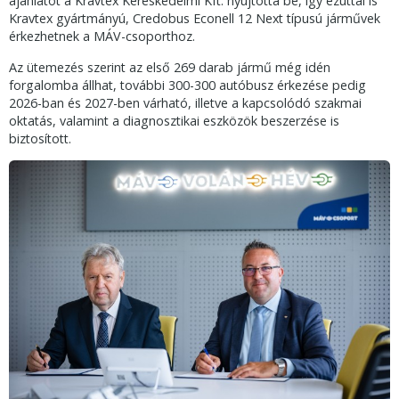
ajánlatot a Kravtex Kereskedelmi Kft. nyújtotta be, így ezúttal is
Kravtex gyártmányú, Credobus Econell 12 Next típusú járművek
érkezhetnek a MÁV-csoporthoz.
Az ütemezés szerint az első 269 darab jármű még idén
forgalomba állhat, további 300-300 autóbusz érkezése pedig
2026-ban és 2027-ben várható, illetve a kapcsolódó szakmai
oktatás, valamint a diagnosztikai eszközök beszerzése is
biztosított.