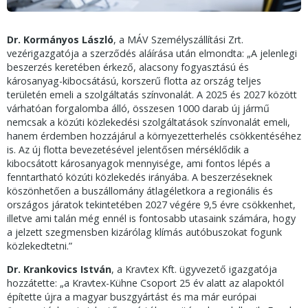
Dr. Kormányos László
, a MÁV Személyszállítási Zrt.
vezérigazgatója a szerződés aláírása után elmondta: „A jelenlegi
beszerzés keretében érkező, alacsony fogyasztású és
károsanyag-kibocsátású, korszerű flotta az ország teljes
területén emeli a szolgáltatás színvonalát. A 2025 és 2027 között
várhatóan forgalomba álló, összesen 1000 darab új jármű
nemcsak a közúti közlekedési szolgáltatások színvonalát emeli,
hanem érdemben hozzájárul a környezetterhelés csökkentéséhez
is. Az új flotta bevezetésével jelentősen mérséklődik a
kibocsátott károsanyagok mennyisége, ami fontos lépés a
fenntartható közúti közlekedés irányába. A beszerzéseknek
köszönhetően a buszállomány átlagéletkora a regionális és
országos járatok tekintetében 2027 végére 9,5 évre csökkenhet,
illetve ami talán még ennél is fontosabb utasaink számára, hogy
a jelzett szegmensben kizárólag klímás autóbuszokat fogunk
közlekedtetni.”
Dr. Krankovics István
, a Kravtex Kft. ügyvezető igazgatója
hozzátette: „a Kravtex-Kühne Csoport 25 év alatt az alapoktól
építette újra a magyar buszgyártást és ma már európai