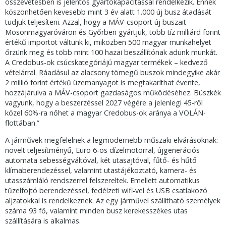
összevetésben is jelentős gyártókapacitással rendelkezik. Ennek
köszönhetően kevesebb mint 3 év alatt 1.000 új busz átadását
tudjuk teljesíteni. Azzal, hogy a MÁV-csoport új buszait
Mosonmagyaróváron és Győrben gyártjuk, több tíz milliárd forint
értékű importot váltunk ki, miközben 500 magyar munkahelyet
őrzünk meg és több mint 100 hazai beszállítónak adunk munkát.
A Credobus-ok csúcskategóriájú magyar termékek – kedvező
vételárral. Ráadásul az alacsony tömegű buszok mindegyike akár
2 millió forint értékű üzemanyagot is megtakaríthat évente,
hozzájárulva a MÁV-csoport gazdaságos működéséhez. Büszkék
vagyunk, hogy a beszerzéssel 2027 végére a jelenlegi 45-ről
közel 60%-ra nőhet a magyar Credobus-ok aránya a VOLÁN-
flottában.”
A járművek megfelelnek a legmodernebb műszaki elvárásoknak:
növelt teljesítményű, Euro 6-os dízelmotorral, újgenerációs
automata sebességváltóval, két utasajtóval, fűtő- és hűtő
klímaberendezéssel, valamint utastájékoztató, kamera- és
utasszámláló rendszerrel felszereltek. Emellett automatikus
tűzelfojtó berendezéssel, fedélzeti wifi-vel és USB csatlakozó
aljzatokkal is rendelkeznek. Az egy járművel szállítható személyek
száma 93 fő, valamint minden busz kerekesszékes utas
szállítására is alkalmas.