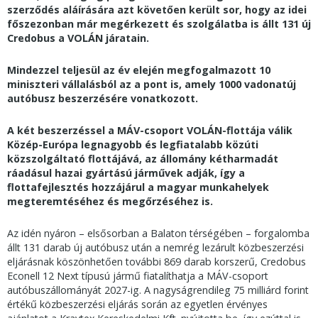
szerződés aláírására azt követően került sor, hogy az idei
főszezonban már megérkezett és szolgálatba is állt 131 új
Credobus a VOLÁN járatain.
Mindezzel teljesül az év elején megfogalmazott 10
miniszteri vállalásból az a pont is, amely 1000 vadonatúj
autóbusz beszerzésére vonatkozott.
A két beszerzéssel a MÁV-csoport VOLÁN-flottája válik
Közép-Európa legnagyobb és legfiatalabb közúti
közszolgáltató flottájává, az állomány kétharmadát
ráadásul hazai gyártású járművek adják, így a
flottafejlesztés hozzájárul a magyar munkahelyek
megteremtéséhez és megőrzéséhez is.
Az idén nyáron – elsősorban a Balaton térségében – forgalomba
állt 131 darab új autóbusz után a nemrég lezárult közbeszerzési
eljárásnak köszönhetően további 869 darab korszerű, Credobus
Econell 12 Next típusú jármű fiatalíthatja a MÁV-csoport
autóbuszállományát 2027-ig. A nagyságrendileg 75 milliárd forint
értékű közbeszerzési eljárás során az egyetlen érvényes