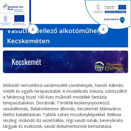
Jelenlegi
Ugrás
Ugrás
Keres
a
az
hely
EN
HU
űrlap
tartalomra
oldaltérképre
Ker
Vasútmodellező alkotóműhely
Kecskeméten
Működő nemzetközi vasútmodell szerelvények, Kandó Kálmán,
VAMK és egyéb terepasztalok. A modellezés őskora, szívószáltól
a faháncsig közel 100 éves működő modellek fantázia
terepasztalokon. Diorámák: Törökfái keskenynyomközű
vasútállomás, Balatonkenese állomás, Kecskemét-Máriaváros
élethű kialakításban. Tablók színes mozdonyképekkel. Relikvia
részleg: működő Bz vezetőállás, régi vasúti ruhák, berendezési
tárgyak és eszközök, vasúti dokumentumok bemutatása.