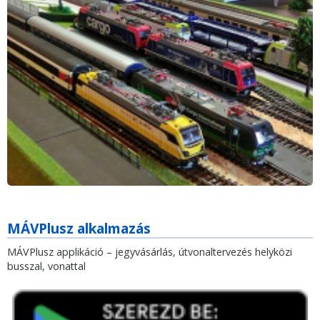
MÁVPlusz alkalmazás
MÁVPlusz applikáció – jegyvásárlás, útvonaltervezés helyközi
busszal, vonattal