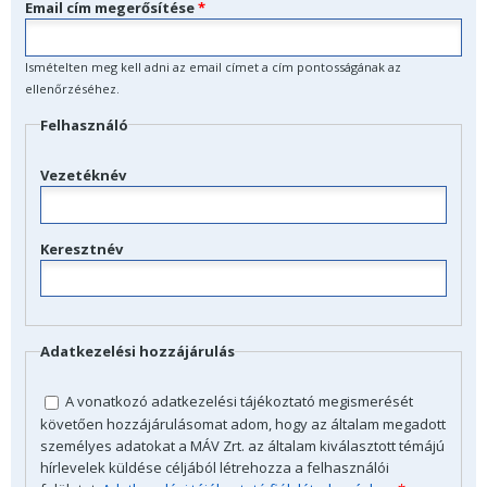
Email cím megerősítése
*
Ismételten meg kell adni az email címet a cím pontosságának az
ellenőrzéséhez.
Felhasználó
Vezetéknév
Keresztnév
Adatkezelési hozzájárulás
A vonatkozó adatkezelési tájékoztató megismerését
követően hozzájárulásomat adom, hogy az általam megadott
személyes adatokat a MÁV Zrt. az általam kiválasztott témájú
hírlevelek küldése céljából létrehozza a felhasználói