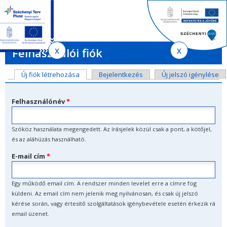
Jelenlegi
Ugrás
Ugrás
Keres
a
az
hely
EN
HU
űrlap
tartalomra
oldaltérképre
Ker
Felhasználói fiók
Elsődleges
Új fiók létrehozása
(aktív fül)
Bejelentkezés
Új jelszó igénylése
fülek
Felhasználónév
*
Szóköz használata megengedett. Az írásjelek közül csak a pont, a kötőjel,
és az aláhúzás használható.
E-mail cím
*
Egy működő email cím. A rendszer minden levelet erre a címre fog
küldeni. Az email cím nem jelenik meg nyilvánosan, és csak új jelszó
kérése során, vagy értesítő szolgáltatások igénybevétele esetén érkezik rá
email üzenet.