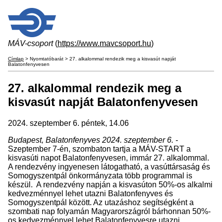
MÁV-csoport
(
https://www.mavcsoport.hu
)
Címlap
> Nyomtatóbarát > 27. alkalommal rendezik meg a kisvasút napját
Balatonfenyvesen
27. alkalommal rendezik meg a
kisvasút napját Balatonfenyvesen
2024. szeptember 6. péntek, 14.06
Budapest, Balatonfenyves 2024. szeptember 6. -
Szeptember 7-én, szombaton tartja a MÁV-START a
kisvasúti napot Balatonfenyvesen, immár 27. alkalommal.
A rendezvény ingyenesen látogatható, a vasúttársaság és
Somogyszentpál önkormányzata több programmal is
készül. A rendezvény napján a kisvasúton 50%-os alkalmi
kedvezménnyel lehet utazni Balatonfenyves és
Somogyszentpál között. Az utazáshoz segítségként a
szombati nap folyamán Magyarországról bárhonnan 50%-
os kedvezménnyel lehet Balatonfenyvesre utazni.