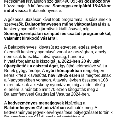
kecskeméti kisvasúton szolgált 490 053-as
gőzmozdony
húzza majd. A különvonat
Somogyszentpálról 15:45-kor
indul vissza
Balatonfenyvesre.
A gőzösös utazáson kívül több programmal is készülnek a
szervezők,
Balatonfenyvesen műhelylátogatással
és a
keskeny nyomközű járművek kiállításával, míg
Somogyszentpálon színpadi és családi programokkal,
valamint kirakodó vásárral.
A Balatonfenyvesi kisvasút az egyetlen, egész évben
üzemelő keskeny nyomtávú vonal az országban, amely
nem csak turisztikai látványosság, hanem a
hivatásforgalmat is kiszolgálja.
2021-ben
20 év után
újraépítették a csisztai ágat,
így újból elérhetővé vált a
Berek gyógyfürdője. A
nyári hónapokban
rengetegen
keresik fel a kisvasútat,
havi 30-35 ezren
is megfordulnak
a Nagyberekben vonaton. A tavalyi évben összesen 108
ezren utaztak a keskeny nyomtávon, míg az idei hőség
ellenére is már több mint 70 ezren látogatták meg a
Balatonfenyvesi Gazdasági Vasutat 2024-ben.
A
kedvezményes menetjegyek
kizárólag a
Balatonfenyves GV pénztárban
válthatók meg. A
kedvezményes jegyek érvényesítése bélyegzéssel történik