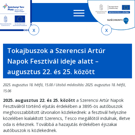
Keres
EN
HU
űrlap
Ker
Jelenlegi
Ugrás
Ugrás
Ugrás
Ugrás
a
az
a
az
hely
menetrendkeresőhöz
almenühöz
tartalomra
oldaltérképre
Tokajbuszok a Szerencsi Artúr
Napok Fesztivál ideje alatt –
augusztus 22. és 25. között
2025. augusztus 18. hétfő, 15.00 / Utolsó módosítás: 2025. augusztus 18. hétfő,
15.06
2025. augusztus 22. és 25. között
a Szerencsi Artúr Napok
Fesztiválról történő eljutás érdekében a 3895-ös autóbuszok
meghosszabbított útvonalon közlekednek: a fesztivál helyszíne
közelében kialakított Szerencs, Tesco megállótól indulnak, illetve
oda is érkeznek. Továbbá a hazajutás érdekében éjszakai
autóbuszok is közlekednek.