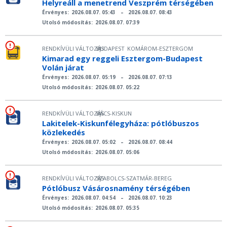
Helyreáll a menetrend Veszprém térségében
Érvényes:
2026.08.07. 05:43
–
2026.08.07. 08:43
Utolsó módosítás:
2026.08.07. 07:39
RENDKÍVÜLI VÁLTOZÁS
BUDAPEST
KOMÁROM-ESZTERGOM
|
Kimarad egy reggeli Esztergom-Budapest
Volán járat
Érvényes:
2026.08.07. 05:19
–
2026.08.07. 07:13
Utolsó módosítás:
2026.08.07. 05:22
RENDKÍVÜLI VÁLTOZÁS
BÁCS-KISKUN
|
Lakitelek-Kiskunfélegyháza: pótlóbuszos
közlekedés
Érvényes:
2026.08.07. 05:02
–
2026.08.07. 08:44
Utolsó módosítás:
2026.08.07. 05:06
RENDKÍVÜLI VÁLTOZÁS
SZABOLCS-SZATMÁR-BEREG
|
Pótlóbusz Vásárosnamény térségében
Érvényes:
2026.08.07. 04:54
–
2026.08.07. 10:23
Utolsó módosítás:
2026.08.07. 05:35