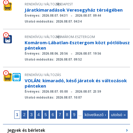
RENDKÍVÜLI VÁLTOZÁS
BUDAPEST
|
Járatkimaradások Veresegyház térségében
Érvényes:
2026.08.07. 04:31
–
2026.08.07. 09:44
Utolsó módosítás:
2026.08.07. 04:34
RENDKÍVÜLI VÁLTOZÁS
KOMÁROM-ESZTERGOM
|
Komárom-Lábatlan-Esztergom közt pótlóbusz
pénteken
Érvényes:
2026.08.06. 20:56
–
2026.08.07. 19:56
Utolsó módosítás:
2026.08.07. 09:52
RENDKÍVÜLI VÁLTOZÁS
VOLÁN: kimaradó, késő járatok és változások
pénteken
Érvényes:
2026.08.07. 05:00
–
2026.08.07. 23:59
Utolsó módosítás:
2026.08.07. 10:07
…
1
2
3
4
5
6
7
8
9
következő ›
utolsó »
Oldalak
Jegyek és bérletek