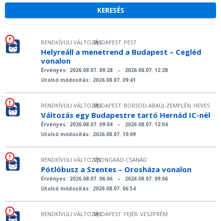
RENDKÍVÜLI VÁLTOZÁS
BUDAPEST
PEST
|
Helyreáll a menetrend a Budapest – Cegléd
vonalon
Érvényes:
2026.08.07. 09:28
–
2026.08.07. 12:28
Utolsó módosítás:
2026.08.07. 09:41
RENDKÍVÜLI VÁLTOZÁS
BUDAPEST
BORSOD-ABAÚJ-ZEMPLÉN
HEVES
|
Változás egy Budapestre tartó Hernád IC-nél
Érvényes:
2026.08.07. 09:04
–
2026.08.07. 12:04
Utolsó módosítás:
2026.08.07. 10:09
RENDKÍVÜLI VÁLTOZÁS
CSONGRÁD-CSANÁD
|
Pótlóbusz a Szentes – Orosháza vonalon
Érvényes:
2026.08.07. 06:06
–
2026.08.07. 09:06
Utolsó módosítás:
2026.08.07. 06:54
RENDKÍVÜLI VÁLTOZÁS
BUDAPEST
FEJÉR
VESZPRÉM
|