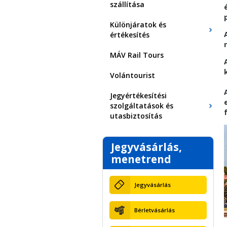
szállítása
Különjáratok és
értékesítés
MÁV Rail Tours
Volántourist
Jegyértékesítési
szolgáltatások és
utasbiztosítás
Jegyvásárlás,
menetrend
Jegyvásárlás
Bérletvásárlás