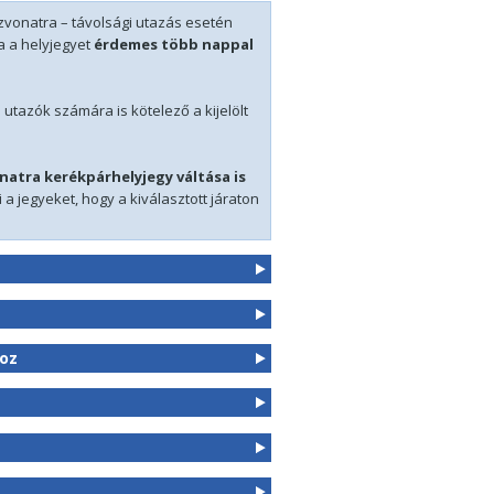
szvonatra – távolsági utazás esetén
 a helyjegyet
érdemes több nappal
utazók számára is kötelező a kijelölt
natra kerékpárhelyjegy váltása is
a jegyeket, hogy a kiválasztott járaton
hoz