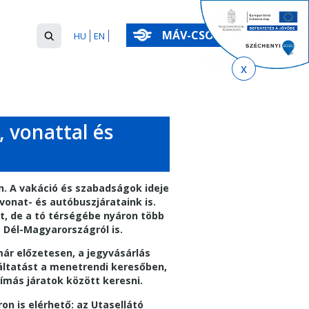
Keresés
MÁV-CSOPORT
HU
EN
űrlap
Keresés
, vonattal és
on. A vakáció és szabadságok ideje
vonat- és autóbuszjárataink is.
t, de a tó térségébe nyáron több
és Dél-Magyarországról is.
 már előzetesen, a jegyvásárlás
áltatást a menetrendi keresőben,
ímás járatok között keresni.
n is elérhető: az Utasellátó