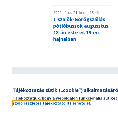
2026. július 21. kedd, 18.46
Tiszalök-Görögszállás
pótlóbuszok augusztus
18-án este és 19-én
hajnalban
Hírlevél
Tájékoztatás sütik („cookie”) alkalmazásáró
Hírlevelünk segítségével értesülhet
aktuális híreinkről, utazási ajánlatainkr
Tájékoztatjuk, hogy a weboldalon funkcionális sütiket
valamint az Önt érintő
szóló részletes tájékoztató itt érhető el.
menetrendváltozásokról.
FEL- ÉS LEIRATKOZÁS