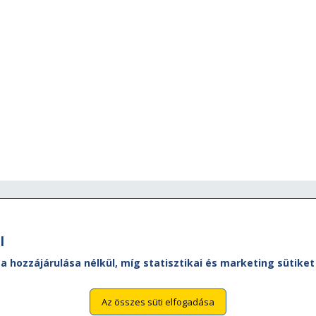
Ügyfélszolgálat
M
l
MÁVDIREKT:
A M
ól,
Ad
Tel.:
+36 (1) 3 49 49 49
 a hozzájárulása nélkül, míg statisztikai és marketing sütik
Vas
Mobilhálózatról:
Aka
+36 (20/30/70) 499 4999
Az összes süti elfogadása