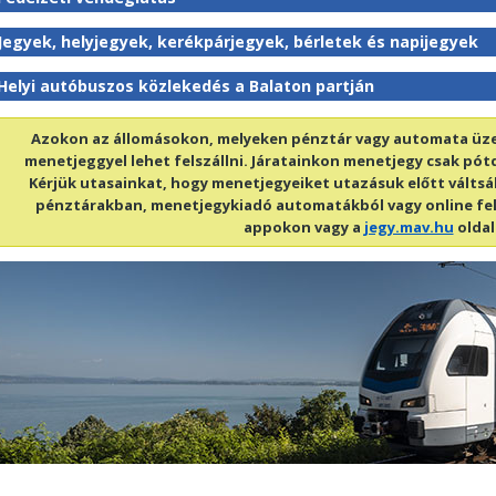
Jegyek, helyjegyek, kerékpárjegyek, bérletek és napijegyek
Helyi autóbuszos közlekedés a Balaton partján
Azokon az állomásokon, melyeken pénztár vagy automata üze
menetjeggyel lehet felszállni. Járatainkon menetjegy csak pótd
Kérjük utasainkat, hogy menetjegyeiket utazásuk előtt válts
pénztárakban, menetjegykiadó automatákból vagy online fel
appokon vagy a
jegy.mav.hu
oldal