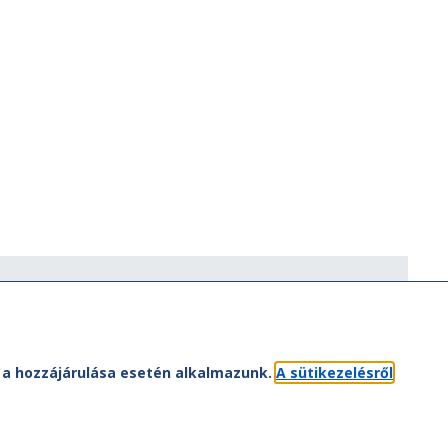
ÁV-csoport
ÁV-csoport tagjai
Jogi útmutatás
atvédelem
Kapcsolat
et a hozzájárulása esetén alkalmazunk.
A sütikezelésről
út a nagyvilágban
Oldaltérkép
dálymentesítési nyilatkozat