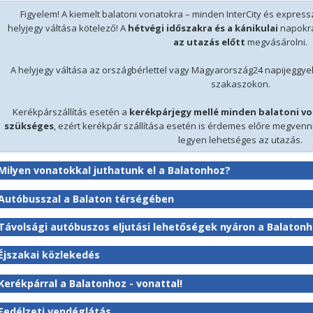
Figyelem! A kiemelt balatoni vonatokra – minden InterCity és expres
helyjegy váltása kötelező! A
hétvégi időszakra és a kánikulai
napokra
az utazás előtt
megvásárolni.
A helyjegy váltása az országbérlettel vagy Magyarország24 napijeggyel 
szakaszokon.
Kerékpárszállítás esetén a
kerékpárjegy mellé minden balatoni vo
szükséges
, ezért kerékpár szállítása esetén is érdemes előre megvenni 
legyen lehetséges az utazás.
Milyen vonatokkal juthatunk el a Balatonhoz?
Autóbusszal a Balaton térségében
Távolsági autóbuszos eljutási lehetőségek nyáron a Balaton
Éjszakai közlekedés
Kerékpárral a Balatonhoz - vonattal!
Fedélzeti vendéglátás