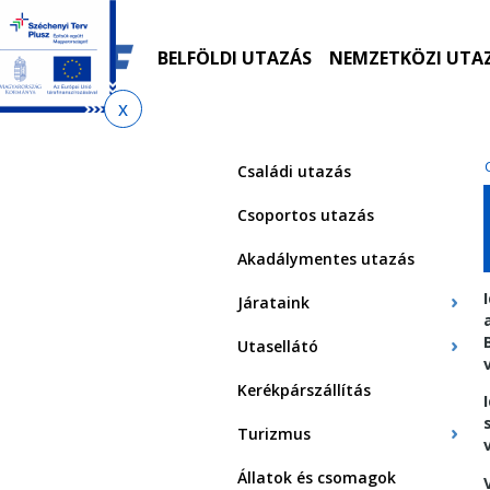
Ugrás
Ugrás
Ugrás
Ugrás
a
az
a
az
menetrendkeresőhöz
almenühöz
tartalomra
oldaltérképre
BELFÖLDI UTAZÁS
NEMZETKÖZI UTA
Jelenlegi
hely
Családi utazás
Csoportos utazás
Akadálymentes utazás
Járataink
Utasellátó
Kerékpárszállítás
Turizmus
Állatok és csomagok