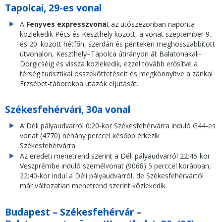
Tapolcai, 29-es vonal
A
Fenyves expresszvona
t az utószezonban naponta
közlekedik Pécs és Keszthely között, a vonat szeptember 9.
és 20. között hétfőn, szerdán és pénteken meghosszabbított
útvonalon, Keszthely–Tapolca útirányon át Balatonakali-
Dörgicséig és vissza közlekedik, ezzel tovább erősítve a
térség turisztikai összeköttetéseit és megkönnyítve a zánkai
Erzsébet-táborokba utazók eljutását.
Székesfehérvári, 30a vonal
A Déli pályaudvarról 0:20-kor Székesfehérvárra induló G44-es
vonat (4770) néhány perccel később érkezik
Székesfehérvárra.
Az eredeti menetrend szerint a Déli pályaudvarról 22:45-kor
Veszprémbe induló személvonat (9068) 5 perccel korábban,
22:40-kor indul a Déli pályaudvarról, de Székesfehérvártól
már változatlan menetrend szerint közlekedik.
Budapest – Székesfehérvár –