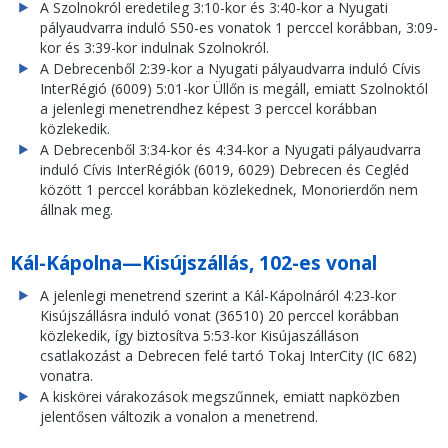
A Szolnokról eredetileg 3:10-kor és 3:40-kor a Nyugati
pályaudvarra induló S50-es vonatok 1 perccel korábban, 3:09-
kor és 3:39-kor indulnak Szolnokról.
A Debrecenből 2:39-kor a Nyugati pályaudvarra induló Cívis
InterRégió (6009) 5:01-kor Üllőn is megáll, emiatt Szolnoktól
a jelenlegi menetrendhez képest 3 perccel korábban
közlekedik.
A Debrecenből 3:34-kor és 4:34-kor a Nyugati pályaudvarra
induló Cívis InterRégiók (6019, 6029) Debrecen és Cegléd
között 1 perccel korábban közlekednek, Monorierdőn nem
állnak meg.
Kál-Kápolna—Kisújszállás, 102-es vonal
A jelenlegi menetrend szerint a Kál-Kápolnáról 4:23-kor
Kisújszállásra induló vonat (36510) 20 perccel korábban
közlekedik, így biztosítva 5:53-kor Kisújaszálláson
csatlakozást a Debrecen felé tartó Tokaj InterCity (IC 682)
vonatra.
A kiskörei várakozások megszűnnek, emiatt napközben
jelentősen változik a vonalon a menetrend.