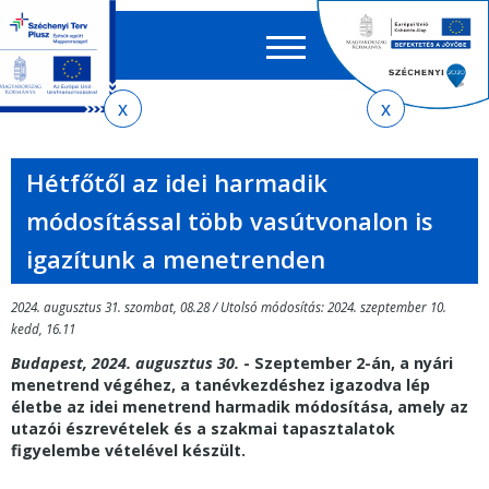
Keres
EN
HU
űrlap
Ker
Jelenlegi
Ugrás
Ugrás
Ugrás
Ugrás
a
az
a
az
hely
menetrendkeresőhöz
almenühöz
tartalomra
oldaltérképre
Hétfőtől az idei harmadik
módosítással több vasútvonalon is
igazítunk a menetrenden
2024. augusztus 31. szombat, 08.28 / Utolsó módosítás: 2024. szeptember 10.
kedd, 16.11
Budapest, 2024. augusztus 30.
- Szeptember 2-án, a nyári
menetrend végéhez, a tanévkezdéshez igazodva lép
életbe az idei menetrend harmadik módosítása, amely az
utazói észrevételek és a szakmai tapasztalatok
figyelembe vételével készült.