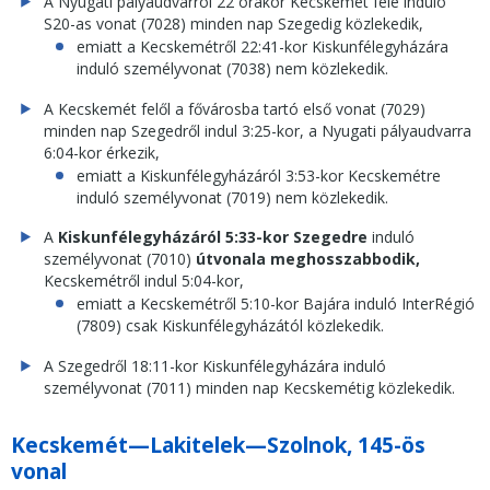
A Nyugati pályaudvarról 22 órakor Kecskemét felé induló
S20-as vonat (7028) minden nap Szegedig közlekedik,
emiatt a Kecskemétről 22:41-kor Kiskunfélegyházára
induló személyvonat (7038) nem közlekedik.
A Kecskemét felől a fővárosba tartó első vonat (7029)
minden nap Szegedről indul 3:25-kor, a Nyugati pályaudvarra
6:04-kor érkezik,
emiatt a Kiskunfélegyházáról 3:53-kor Kecskemétre
induló személyvonat (7019) nem közlekedik.
A
Kiskunfélegyházáról 5:33-kor Szegedre
induló
személyvonat (7010)
útvonala meghosszabbodik,
Kecskemétről indul 5:04-kor,
emiatt a Kecskemétről 5:10-kor Bajára induló InterRégió
(7809) csak Kiskunfélegyházától közlekedik.
A Szegedről 18:11-kor Kiskunfélegyházára induló
személyvonat (7011) minden nap Kecskemétig közlekedik.
Kecskemét—Lakitelek—Szolnok, 145-ös
vonal