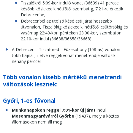
Tiszalökről 5:09-kor induló vonat (36639) 41 perccel
később közlekedik hétfőtől szombatig, 7:21-re érkezik
Debrecenbe,
Debrecenből az utolsó késő esti járat hosszabb
útvonalon, Tiszalökig közlekedik: hétfőtől csütörtökig és
vasárnap 22:40-kor, pénteken 23:00-kor, szombaton
22:10-kor indul (36638/36658/36668).
A Debrecen—Tiszafüred—Füzesabony (108-as) vonalon
több hajnali, illetve reggeli vonat menetrendje változik
néhány perccel.
Több vonalon kisebb mértékű menetrendi
változások lesznek
:
Győri, 1-es fővonal
Munkanapokon reggel 7:01-kor új járat
indul
Mosonmagyaróvárról Győrbe
(19437), mely a köztes
állomásokon nem áll meg.