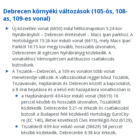
Debrecen környéki változások (105-ös, 108-
as, 109-es vonal)
Új közvetlen vonat (6650) indul hétköznapokon 5:24-kor
Nyírábrányból – Debrecen érintésével – Macs Ipari parkhoz. A
Hortobágyról 15:26-kor induló vonat (6613), mely Macs Ipari
Parktól 16:15-kor megy tovább, hosszabb útvonalon,
Debrecenen át egészen Nyírábrányig közlekedik. A
vonatokhoz Vámospércsen autóbuszos csatlakozás
biztosítunk.
A Tiszalök—Debrecen, a 109-es vonalon több vonat
menetrendje változik. A változásokkal reggel bővül Tiszalök,
Tiszavasvári, Hajdúnánás és Debrecen között a kapcsolatot,
a 8 órai bejutásra és a késő esti hazajutásra vonatkozóan is:
a Hajdúnánásról 4:04-kor induló vonat (36619) 16
perccel később és hosszabb útvonalon, Tiszalöktől
közlekedik. Debrecenbe 5:21-re érkezik és csatlakozást
biztosít a Budapest felé közlekedő Hortobágy EuroCity-
re (EC 140), illetve következő Cívis InterRégió-hoz (6129),
Tiszalökről 4:09-kor induló vonat (36629) 58 perccel
később közlekedik, Debrecenbe 6:38-kor érkezik,