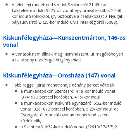
A jelenlegi menetrend szerint Szolnokról 21:49-kor
Lakitelekre induló S225-ös vonat egy órával később, 22:50-
kor indul Szolnokról, így biztosítva a csatlakozást a Nyugati
pályaudvarról 21:25-kor induló Cívis InterRégióról (6088).
Kiskunfélegyháza—Kunszentmárton, 146-os
vonal
A vonatok nem állnak meg Kismindszenti út megállóhelyen
az alacsony utasforgalmi igény miatt.
Kiskunfélegyháza—Orosháza (147) vonal
Több reggeli járat menetrendje néhány percet változik:
a munkanapokon Szentesről 4:18-kor induló vonat
(37419) 3 perccel korábban, 4:15-kor indul,
a munkanapokon Kiskunfélegyházáról 5:32-kor induló
vonat (32610) 3 perccel korábban, 5:29-kor indul, de
Csongrádtól már változatlan menetrend szerint
közlekedik,
a Szentesről 6:32-kor induló vonat (32619/37457) 2