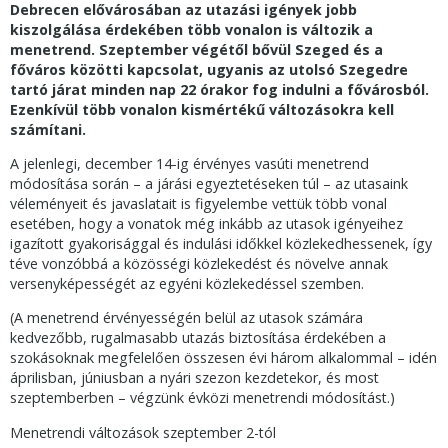
Debrecen elővárosában az utazási igények jobb
kiszolgálása érdekében több vonalon is változik a
menetrend. Szeptember végétől bővül Szeged és a
főváros közötti kapcsolat, ugyanis az utolsó Szegedre
tartó járat minden nap 22 órakor fog indulni a fővárosból.
Ezenkívül több vonalon kismértékű változásokra kell
számítani.
A jelenlegi, december 14-ig érvényes vasúti menetrend
módosítása során – a járási egyeztetéseken túl – az utasaink
véleményeit és javaslatait is figyelembe vettük több vonal
esetében, hogy a vonatok még inkább az utasok igényeihez
igazított gyakorisággal és indulási időkkel közlekedhessenek, így
téve vonzóbbá a közösségi közlekedést és növelve annak
versenyképességét az egyéni közlekedéssel szemben.
(A menetrend érvényességén belül az utasok számára
kedvezőbb, rugalmasabb utazás biztosítása érdekében a
szokásoknak megfelelően összesen évi három alkalommal – idén
áprilisban, júniusban a nyári szezon kezdetekor, és most
szeptemberben – végzünk évközi menetrendi módosítást.)
Menetrendi változások szeptember 2-tól