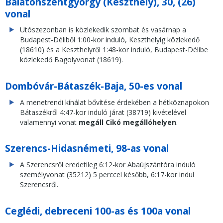
Balatonszentgyörgy (Keszthely), 30, (26)
vonal
Utószezonban is közlekedik szombat és vasárnap a
Budapest-Déliből 1:00-kor induló, Keszthelyig közlekedő
(18610) és a Keszthelyről 1:48-kor induló, Budapest-Délibe
közlekedő Bagolyvonat (18619).
Dombóvár-Bátaszék-Baja, 50-es vonal
A menetrendi kínálat bővítése érdekében a hétköznapokon
Bátaszékről 4:47-kor induló járat (38719) kivételével
valamennyi vonat
megáll Cikó megállóhelyen
.
Szerencs-Hidasnémeti, 98-as vonal
A Szerencsről eredetileg 6:12-kor Abaújszántóra induló
személyvonat (35212) 5 perccel később, 6:17-kor indul
Szerencsről.
Ceglédi, debreceni 100-as és 100a vonal