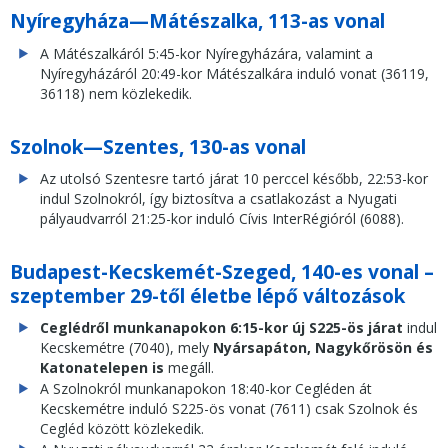
Nyíregyháza—Mátészalka, 113-as vonal
A Mátészalkáról 5:45-kor Nyíregyházára, valamint a
Nyíregyházáról 20:49-kor Mátészalkára induló vonat (36119,
36118) nem közlekedik.
Szolnok—Szentes, 130-as vonal
Az utolsó Szentesre tartó járat 10 perccel később, 22:53-kor
indul Szolnokról, így biztosítva a csatlakozást a Nyugati
pályaudvarról 21:25-kor induló Cívis InterRégióról (6088).
Budapest-Kecskemét-Szeged, 140-es vonal –
szeptember 29-től életbe lépő változások
Ceglédről munkanapokon 6:15-kor új S225-ös járat
indul
Kecskemétre (7040), mely
Nyársapáton, Nagykőrösön és
Katonatelepen is
megáll.
A Szolnokról munkanapokon 18:40-kor Cegléden át
Kecskemétre induló S225-ös vonat (7611) csak Szolnok és
Cegléd között közlekedik.