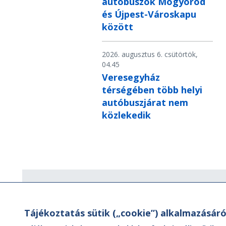
autóbuszok Mogyoród
és Újpest-Városkapu
között
2026. augusztus 6. csütörtök,
04.45
Veresegyház
térségében több helyi
autóbuszjárat nem
közlekedik
Hírlevél
Tájékoztatás sütik („cookie”) alkalmazásáró
Hírlevelünk segítségével értesülhet
aktuális híreinkről, utazási ajánlatainkr