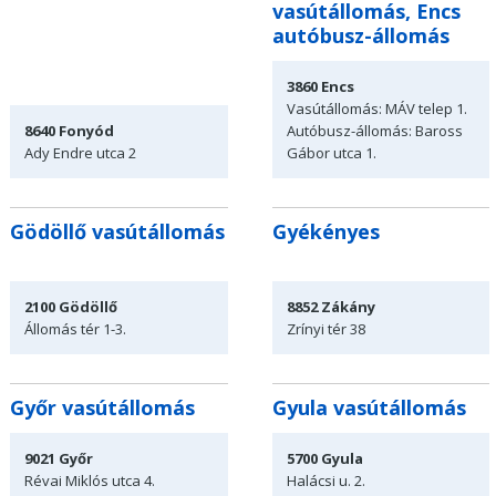
vasútállomás, Encs
autóbusz-állomás
3860
Encs
Vasútállomás: MÁV telep 1.
8640
Fonyód
Autóbusz-állomás: Baross
Ady Endre utca
2
Gábor utca 1.
Gödöllő vasútállomás
Gyékényes
2100
Gödöllő
8852
Zákány
Állomás
tér 1-3.
Zrínyi tér
38
Győr vasútállomás
Gyula vasútállomás
9021
Győr
5700
Gyula
Révai Miklós utca
4.
Halácsi u. 2.