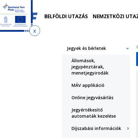
Ugrás
Ugrás
Ugrás
Ugrás
a
az
a
az
menetrendkeresőhöz
almenühöz
tartalomra
oldaltérképre
BELFÖLDI UTAZÁS
NEMZETKÖZI UTA
Jelenlegi
hely
Jegyek és bérletek
Állomások,
jegypénztárak,
menetjegyirodák
MÁV applikáció
Online jegyvásárlás
Jegyértékesítő
automaták kezelése
Díjszabási információk