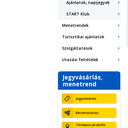
Ajánlatok, napijegyek
START Klub
Menetrendek
Turisztikai ajánlatok
Szolgáltatások
Utazási feltételek
Jegyvásárlás,
menetrend
Jegyvásárlás
Bérletvásárlás
Térképes járatinfó,