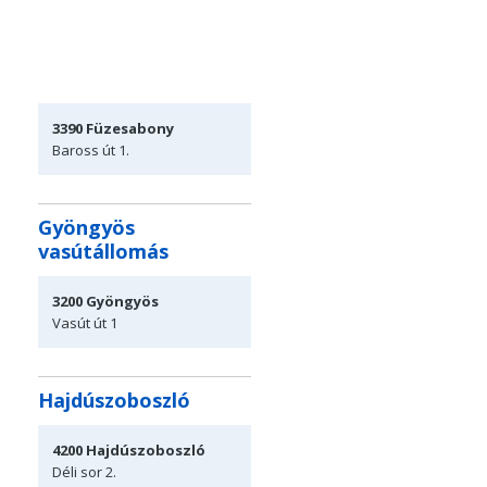
3390
Füzesabony
Baross út 1.
Gyöngyös
vasútállomás
3200
Gyöngyös
Vasút út 1
Hajdúszoboszló
4200
Hajdúszoboszló
Déli sor 2.