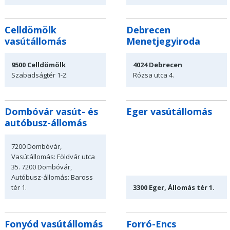
Celldömölk
Debrecen
vasútállomás
Menetjegyiroda
9500
Celldömölk
4024
Debrecen
Szabadságtér
1-2.
Rózsa
utca 4.
Dombóvár vasút- és
Eger vasútállomás
autóbusz-állomás
7200 Dombóvár,
Vasútállomás: Földvár utca
35.
7200 Dombóvár,
Autóbusz-állomás: Baross
tér 1.
3300 Eger, Állomás tér 1.
Fonyód vasútállomás
Forró-Encs