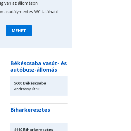
ig van az állomáson
on akadálymentes WC található
Békéscsaba vasút- és
autóbusz-állomás
5600
Békéscsaba
Andrássy út
58.
Biharkeresztes
4110
Biharkeresztes