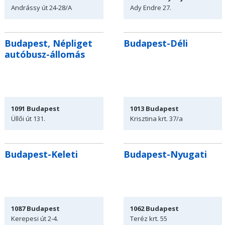
Andrássy út
24-28/A
Ady Endre 27.
Budapest, Népliget
Budapest-Déli
autóbusz-állomás
1091
Budapest
1013
Budapest
Üllői út
131.
Krisztina krt. 37/a
Budapest-Keleti
Budapest-Nyugati
1087
Budapest
1062
Budapest
Kerepesi út 2-4.
Teréz krt.
55