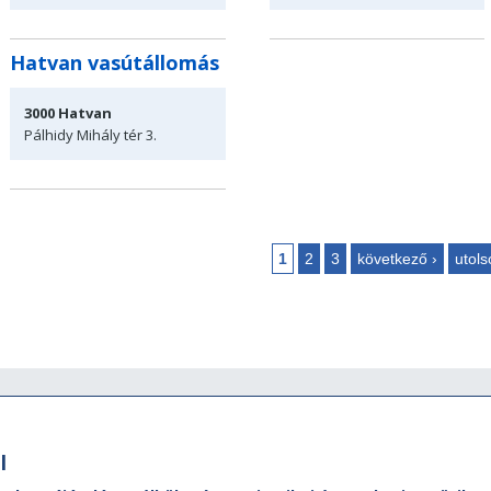
Hatvan vasútállomás
3000
Hatvan
Pálhidy Mihály
tér 3.
1
2
3
következő ›
utols
Oldalak
Ügyfélszolgálat
M
l
MÁVDIREKT:
A M
ól,
Ad