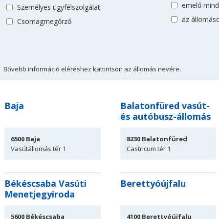
emelő mind
Személyes ügyfélszolgálat
az állomás
Csomagmegőrző
Bővebb információ eléréshez kattintson az állomás nevére.
Baja
Balatonfüred vasút-
és autóbusz-állomás
6500
Baja
8230
Balatonfüred
Vasútállomás tér 1
Castricum tér
1
Békéscsaba Vasúti
Berettyóújfalu
Menetjegyiroda
5600
Békéscsaba
4100
Berettyóújfalu