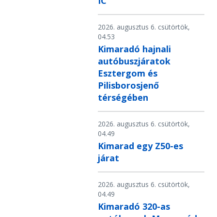
IC
2026. augusztus 6. csütörtök,
04.53
Kimaradó hajnali
autóbuszjáratok
Esztergom és
Pilisborosjenő
térségében
2026. augusztus 6. csütörtök,
04.49
Kimarad egy Z50-es
járat
2026. augusztus 6. csütörtök,
04.49
Kimaradó 320-as