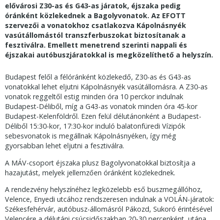
elővárosi Z30-as és G43-as járatok, éjszaka pedig
óránként közlekednek a Bagolyvonatok. Az EFOTT
szervezői a vonatokhoz csatlakozva Kápolnásnyék
vasútállomástól transzferbuszokat biztosítanak a
fesztiválra. Emellett menetrend szerinti nappali és
éjszakai autóbuszjáratokkal is megközelíthető a helyszín
.
Budapest felől a félóránként közlekedő, Z30-as és G43-as
vonatokkal lehet eljutni Kápolnásnyék vasútállomásra. A Z30-as
vonatok reggeltől estig minden óra 10 perckor indulnak
Budapest-Déliből, míg a G43-as vonatok minden óra 45-kor
Budapest-Kelenföldről. Ezen felül délutánonként a Budapest-
Déliből 15:30-kor, 17:30-kor induló balatonfüredi Vízipók
sebesvonatok is megállnak Kápolnásnyéken, így még
gyorsabban lehet eljutni a fesztiválra.
A MÁV-csoport éjszaka plusz Bagolyvonatokkal biztosítja a
hazajutást, melyek jellemzően óránként közlekednek.
A rendezvény helyszínéhez legközelebb eső buszmegállóhoz,
Velence, Enyedi utcához rendszeresen indulnak a VOLÁN-járatok:
Székesfehérvár, autóbusz-állomásról Pákozd, Sukoró érintésével
Velencére a délutáni csúcsidőszakban 20-30 percenként, utána