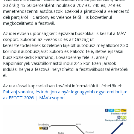
20 óráig 45-50 percenként indulnak a 707-es, 740-es, 749-es
menetrendszerinti autóbuszok. Ezekkel a járatokkal a Velencei-tó
déli partjáról – Gárdony és Velence felől – is közvetlenül
megközelíthető a fesztivál.
Az idei évben újdonságként éjszakai buszokkal is készül a MÁV-
csoport. Sukorón az Evezős út és az Ország út
kereszteződésének közelében kijelölt autóbusz-megállóból 2:30-
kor indul autóbuszjárat Sukoró és Pákozd felé, illetve éjszakai
busz közlekedik Pázmánd, Lovasberény felé is, amely
Kápolnásnyék vasútállomástól indul 2:45-kor. Ezen járatok
indulási helyei a fesztivál helyszínétől a fesztiválbusszal érhetőek
el.
Az utazással kapcsolatban további információk itt érhetők el:
Pattanj vonatra, és induljon a nyár legnagyobb egyetemi bulija:
az EFOTT 2026! | MÁV-csoport