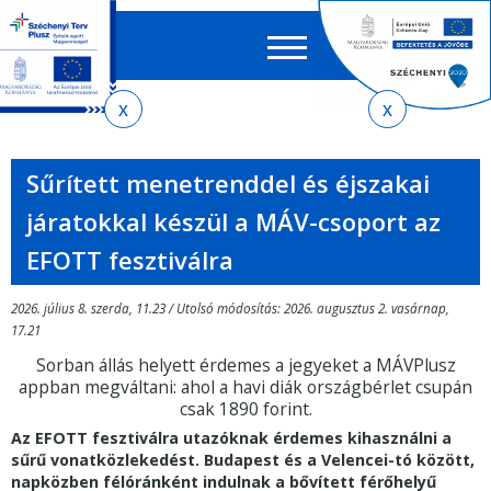
Keres
EN
HU
űrlap
Ker
Jelenlegi
Ugrás
Ugrás
Ugrás
az
a
az
hely
almenühöz
tartalomra
oldaltérképre
Sűrített menetrenddel és éjszakai
járatokkal készül a MÁV-csoport az
EFOTT fesztiválra
2026. július 8. szerda, 11.23 / Utolsó módosítás: 2026. augusztus 2. vasárnap,
17.21
Sorban állás helyett érdemes a jegyeket a MÁVPlusz
appban megváltani: ahol a havi diák országbérlet csupán
csak 1890 forint.
Az EFOTT fesztiválra utazóknak érdemes kihasználni a
sűrű vonatközlekedést. Budapest és a Velencei-tó között,
napközben félóránként indulnak a bővített férőhelyű