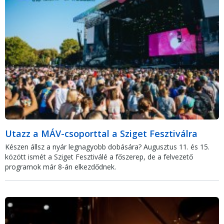
Utazz a MÁV-csoporttal a Sziget Fesztiválra
Készen állsz a nyár legnagyobb dobására? Augusztus 11. és 15.
között ismét a Sziget Fesztiválé a főszerep, de a felvezető
programok már 8-án elkezdődnek.