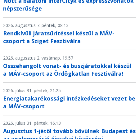
Nőtt a balatoni InterCityk és expresszvonatok
népszerűsége
2026. augusztus 7. péntek, 08.13
Rendkívüli járatsűrítéssel készül a MÁV-
csoport a Sziget Fesztiválra
2026. augusztus 2. vasárnap, 19.57
Összehangolt vonat- és buszjáratokkal készül
a MÁV-csoport az Ördögkatlan Fesztiválra!
2026. július 31. péntek, 21.25
Energiatakarékossági intézkedéseket vezet be
a MÁV-csoport
2026. július 31. péntek, 16.13
Augusztus 1-jétől tovább bővülnek Budapest és
az agglomeráció éjszakai közösségi