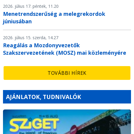
2026. július 17. péntek, 11.20
Menetrendszerűség a melegrekordok
júniusában
2026. július 15. szerda, 14.27
Reagálás a Mozdonyvezetők
Szakszervezetének (MOSZ) mai közleményére
TOVÁBBI HÍREK
AJÁNLATOK, TUDNIVALÓK