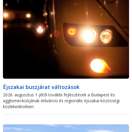
Éjszakai buszjárat változások
2026. augusztus 1-jétől további fejlesztések a Budapest és
agglomerációjának elővárosi és regionális éjszakai közösségi
közlekedésében