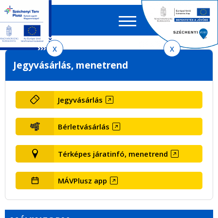
Keres
EN
HU
űrlap
Ker
Ugrás
Ugrás
Ugrás
Jegyvásárlás, menetrend
a
a
az
menetrendkeresőhöz
tartalomra
oldaltérképre
Jegyvásárlás
Bérletvásárlás
Térképes járatinfó, menetrend
MÁVPlusz app