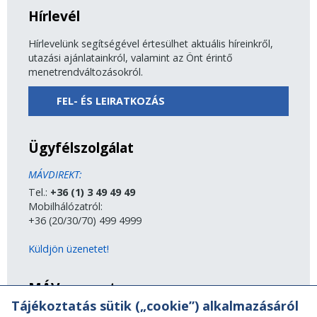
Hírlevél
Hírlevelünk segítségével értesülhet aktuális híreinkről,
utazási ajánlatainkról, valamint az Önt érintő
menetrendváltozásokról.
FEL- ÉS LEIRATKOZÁS
Ügyfélszolgálat
MÁVDIREKT:
Tel.:
+36 (1) 3 49 49 49
Mobilhálózatról:
+36 (20/30/70) 499 4999
Küldjön üzenetet!
MÁV-csoport
Tájékoztatás sütik („cookie”) alkalmazásáról
A MÁV-csoport tagjai