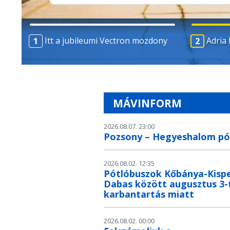
Itt a jubileumi Vectron mozdony
Adria 
Adria InterCity éjszakai vonat idén is!
MÁVINFORM
2026.08.07. 23:00
Pozsony – Hegyeshalom pó
2026.08.02. 12:35
Pótlóbuszok Kőbánya-Kispe
Dabas között augusztus 3-t
karbantartás miatt
2026.08.02. 00:00