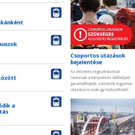
zakánként
buszok
Csoportos utazások
bejelentése
Az előzetes regisztrációval
között
nemcsak a kényelmes ülőhelyek
garantálhatók: a kísérők ingyenes
utazása is csak így biztosítható!
ódik a
tás