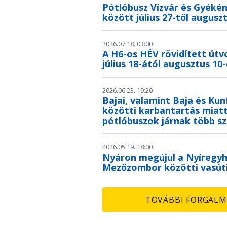
Pótlóbusz Vízvár és Gyéké
között július 27-től auguszt
2026.07.18. 03:00
A H6-os HÉV rövidített útv
július 18-ától augusztus 10-
2026.06.23. 19:20
Bajai, valamint Baja és Ku
közötti karbantartás miat
pótlóbuszok járnak több s
2026.05.19. 18:00
Nyáron megújul a Nyíregy
Mezőzombor közötti vasúti
TOVÁBBI FORGALM