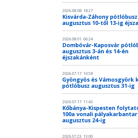
2026.08.08. 18:27
Kisvárda-Záhony pótlóbusz
augusztus 10-től 13-ig éjs
2026.08.01. 06:24
Dombóvár-Kaposvár pótló
augusztus 3-án és 14-én
éjszakánként
2026.07.17. 10:58
Gyöngyös és Vámosgyörk 
pótlóbusz augusztus 31-ig
2026.07.17. 11:43
Kőbánya-Kispesten folytat
100a vonali pályakarbantar
augusztus 24-ig
2026.07.23. 13:00