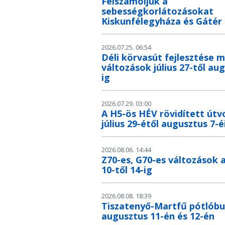
Felszámoljuk a
sebességkorlátozásokat
Kiskunfélegyháza és Gátér
2026.07.25. 06:54
Déli körvasút fejlesztése m
változások július 27-től au
ig
2026.07.29. 03:00
A H5-ös HÉV rövidített útv
július 29-étől augusztus 7-é
2026.08.06. 14:44
Z70-es, G70-es változások 
10-től 14-ig
2026.08.08. 18:39
Tiszatenyő-Martfű pótlób
augusztus 11-én és 12-én