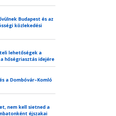
ővülnek Budapest és az
össégi közlekedési
teli lehetőségek a
a hőségriasztás idejére
edés a Dombóvár–Komló
et, nem kell sietned a
ombatonként éjszakai