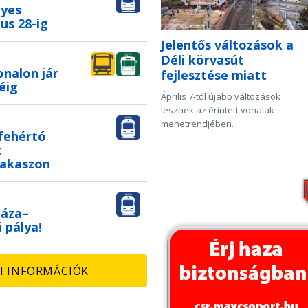
nyes
us 28-ig
Jelentős változások a
Déli körvasút
onalon jár
fejlesztése miatt
éig
Április 7-től újabb változások
lesznek az érintett vonalak
menetrendjében.
nfehértó
t
zakaszon
háza–
 pálya!
I INFORMÁCIÓK