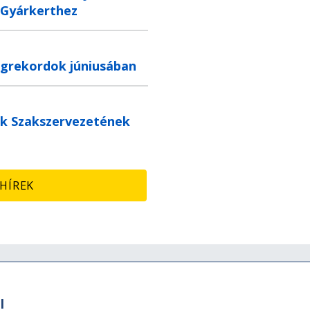
 Gyárkerthez
grekordok júniusában
k Szakszervezetének
HÍREK
Ügyfélszolgálat
M
l
MÁVDIREKT:
A M