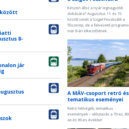
Készen állsz a nyár legnagyobb
 között
dobására? Augusztus 11. és 15.
között ismét a Sziget Fesztiválé a
főszerep, de a felvezető programo
már 8-án elkezdődnek.
iatti
gusztus 8-
onalon jár
ig
augusztus
A MÁV-csoport retró és
tematikus eseményei
Retró hétvégék, tematikus
események – időutazás a 70-es, 80
uszok
as és 90-es évekbe!