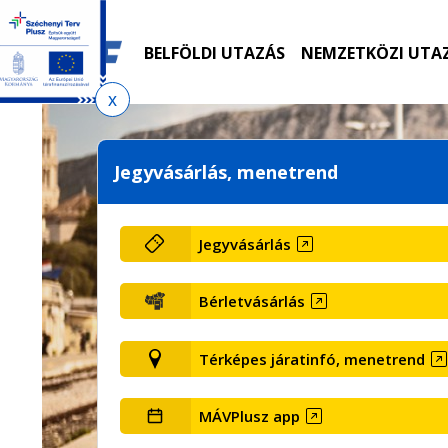
Ugrás
Ugrás
Ugrás
a
a
az
menetrendkeresőhöz
tartalomra
oldaltérképre
BELFÖLDI UTAZÁS
NEMZETKÖZI UTA
Jegyvásárlás, menetrend
Jegyvásárlás
Bérletvásárlás
Térképes járatinfó, menetrend
MÁVPlusz app