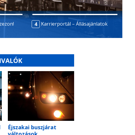
szezon!
Karrierportál – Állásajánlatok
IVALÓK
l
Éjszakai buszjárat
változások