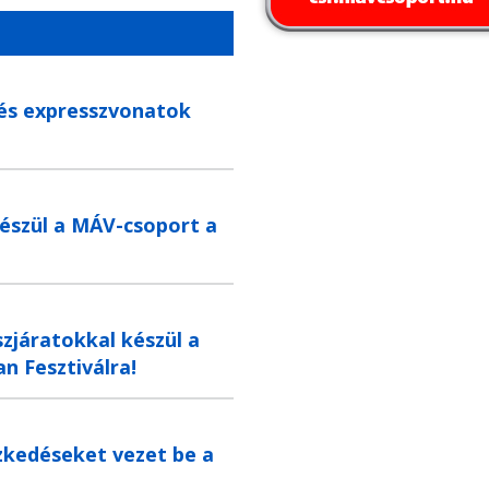
 és expresszvonatok
készül a MÁV-csoport a
zjáratokkal készül a
n Fesztiválra!
zkedéseket vezet be a