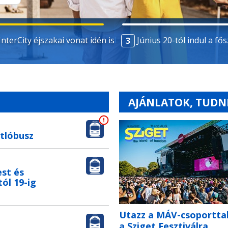
InterCity éjszakai vonat idén is!
Június 20-tól indul a fő
AJÁNLATOK, TUDN
tlóbusz
st és
ól 19-ig
Utazz a MÁV-csoportta
a Sziget Fesztiválra