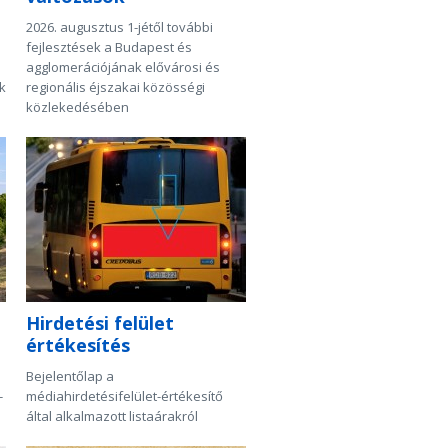
2026. augusztus 1-jétől további
fejlesztések a Budapest és
agglomerációjának elővárosi és
k
regionális éjszakai közösségi
közlekedésében
Hirdetési felület
értékesítés
Bejelentőlap a
-
médiahirdetésifelület-értékesítő
által alkalmazott listaárakról