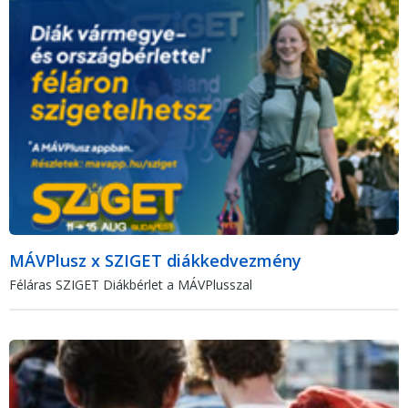
MÁVPlusz x SZIGET diákkedvezmény
Féláras SZIGET Diákbérlet a MÁVPlusszal