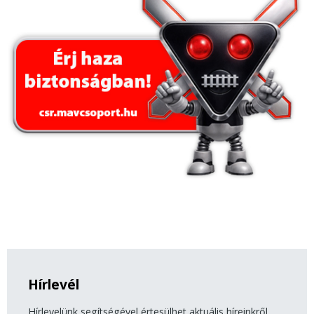
Hírlevél
Hírlevelünk segítségével értesülhet aktuális híreinkről,