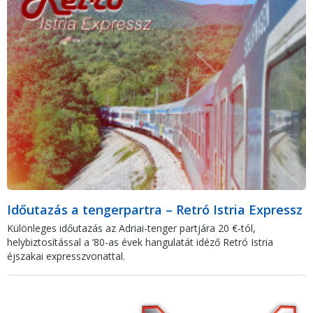
Időutazás a tengerpartra – Retró Istria Expressz
Különleges időutazás az Adriai-tenger partjára 20 €-tól,
helybiztosítással a ’80-as évek hangulatát idéző Retró Istria
éjszakai expresszvonattal.