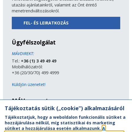
utazási ajánlatainkról, valamint az Önt érintő
menetrendváltozásokról.
FEL- ÉS LEIRATKOZÁS
Ügyfélszolgálat
MÁVDIREKT:
Tel.:
+36 (1) 3 49 49 49
Mobilhálózatról:
+36 (20/30/70) 499 4999
Küldjön üzenetet!
MÁV-csoport
Tájékoztatás sütik („cookie”) alkalmazásáról
A MÁV-csoport tagjai
Tájékoztatjuk, hogy a weboldalon funkcionális sütiket a
Jogi útmutatás
hozzájárulása nélkül, míg statisztikai és marketing
Adatvédelem
sütiket a hozzájárulása esetén alkalmazunk.
A
Kapcsolat