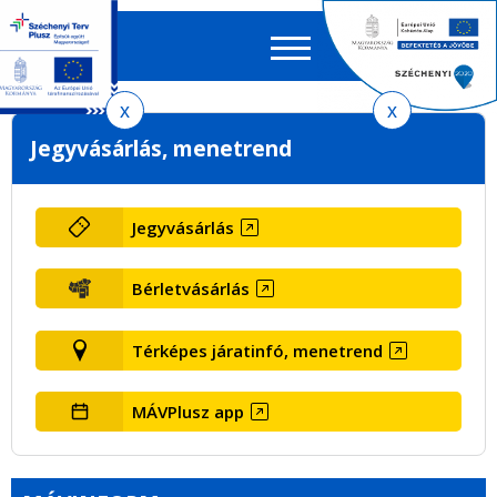
Keres
EN
HU
űrlap
Ker
Ugrás
Ugrás
Ugrás
Jegyvásárlás, menetrend
a
a
az
menetrendkeresőhöz
tartalomra
oldaltérképre
Jegyvásárlás
Bérletvásárlás
Térképes járatinfó, menetrend
MÁVPlusz app