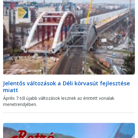
Jelentős változások a Déli körvasút fejlesztése
miatt
Április 7-től újabb változások lesznek az érintett vonalak
menetrendjében.