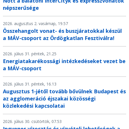
Nőtt a balatoni InterCityk és expresszvonatok
népszerűsége
2026. augusztus 2. vasárnap, 19.57
Összehangolt vonat- és buszjáratokkal készül
a MÁV-csoport az Ördögkatlan Fesztiválra!
2026. július 31. péntek, 21.25
Energiatakarékossági intézkedéseket vezet be
a MÁV-csoport
2026. július 31. péntek, 16.13
Augusztus 1-jétől tovább bővülnek Budapest és
az agglomeráció éjszakai közösségi
közlekedési kapcsolatai
2026. július 30. csütörtök, 07.53
Ingyenes vízosztás és vízvételi lehetőségek a