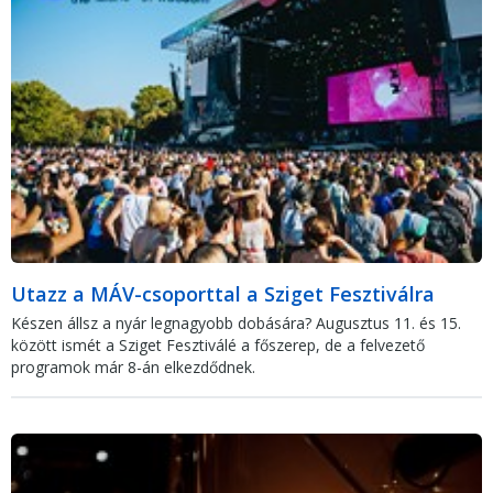
Utazz a MÁV-csoporttal a Sziget Fesztiválra
Készen állsz a nyár legnagyobb dobására? Augusztus 11. és 15.
között ismét a Sziget Fesztiválé a főszerep, de a felvezető
programok már 8-án elkezdődnek.