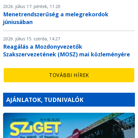
2026. július 17. péntek, 11.20
Menetrendszerűség a melegrekordok
júniusában
2026. július 15. szerda, 14.27
Reagálás a Mozdonyvezetők
Szakszervezetének (MOSZ) mai közleményére
TOVÁBBI HÍREK
AJÁNLATOK, TUDNIVALÓK