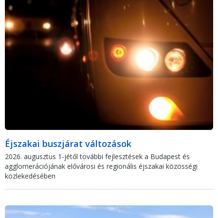
Éjszakai buszjárat változások
2026. augusztus 1-jétől további fejlesztések a Budapest és
agglomerációjának elővárosi és regionális éjszakai közösségi
közlekedésében