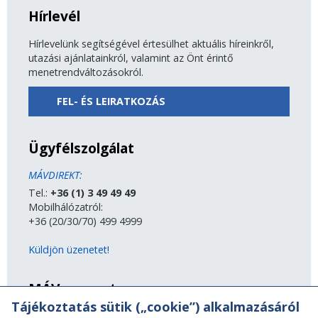
Hírlevél
Hírlevelünk segítségével értesülhet aktuális híreinkről,
utazási ajánlatainkról, valamint az Önt érintő
menetrendváltozásokról.
FEL- ÉS LEIRATKOZÁS
Ügyfélszolgálat
MÁVDIREKT:
Tel.:
+36 (1) 3 49 49 49
Mobilhálózatról:
+36 (20/30/70) 499 4999
Küldjön üzenetet!
MÁV-csoport
Tájékoztatás sütik („cookie”) alkalmazásáról
A MÁV-csoport tagjai