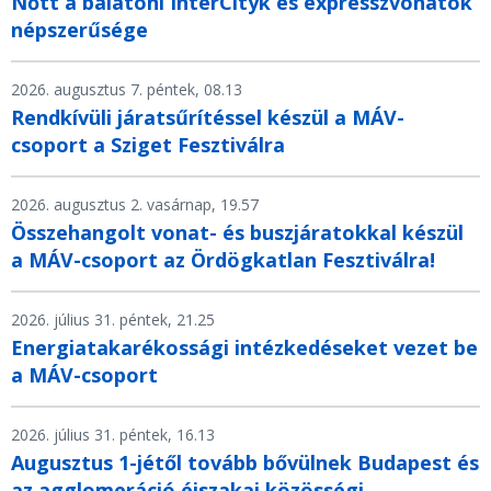
Nőtt a balatoni InterCityk és expresszvonatok
népszerűsége
2026. augusztus 7. péntek, 08.13
Rendkívüli járatsűrítéssel készül a MÁV-
csoport a Sziget Fesztiválra
2026. augusztus 2. vasárnap, 19.57
Összehangolt vonat- és buszjáratokkal készül
a MÁV-csoport az Ördögkatlan Fesztiválra!
2026. július 31. péntek, 21.25
Energiatakarékossági intézkedéseket vezet be
a MÁV-csoport
2026. július 31. péntek, 16.13
Augusztus 1-jétől tovább bővülnek Budapest és
az agglomeráció éjszakai közösségi