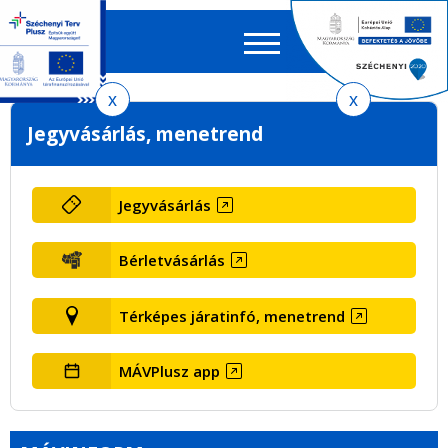
Keres
EN
HU
űrlap
Ker
Ugrás
Ugrás
Ugrás
Jegyvásárlás, menetrend
a
a
az
menetrendkeresőhöz
tartalomra
oldaltérképre
Jegyvásárlás
Bérletvásárlás
Térképes járatinfó, menetrend
MÁVPlusz app