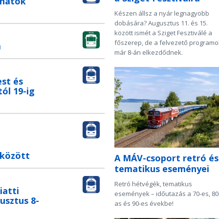
onatok
Készen állsz a nyár legnagyobb
dobására? Augusztus 11. és 15.
között ismét a Sziget Fesztiválé a
főszerep, de a felvezető programo
a
már 8-án elkezdődnek.
st és
ól 19-ig
 között
A MÁV-csoport retró és
tematikus eseményei
Retró hétvégék, tematikus
iatti
események – időutazás a 70-es, 80
gusztus 8-
as és 90-es évekbe!