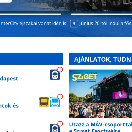
InterCity éjszakai vonat idén is!
Június 20-tól indul a fő
AJÁNLATOK, TUDN
udapest –
atok és
Utazz a MÁV-csoportta
a Sziget Fesztiválra