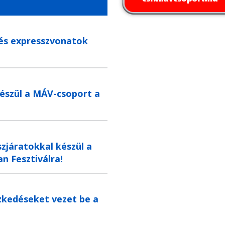
 és expresszvonatok
készül a MÁV-csoport a
zjáratokkal készül a
n Fesztiválra!
zkedéseket vezet be a