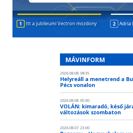
Itt a jubileumi Vectron mozdony
Adria 
Itt a jubileumi Vectron mozdony
MÁVINFORM
2026.08.08. 08:35
Helyreáll a menetrend a B
Pécs vonalon
2026.08.08. 05:00
VOLÁN: kimaradó, késő jár
változások szombaton
2026.08.07. 23:00