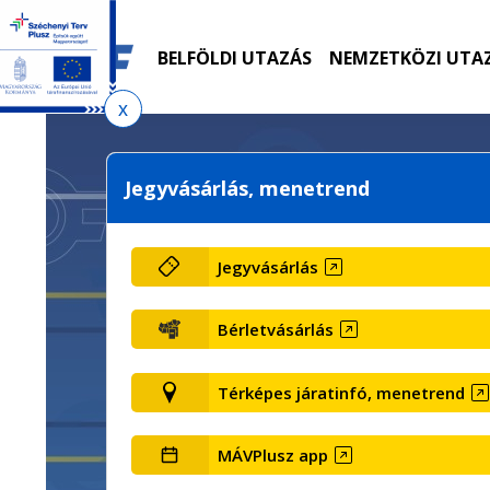
Ugrás
Ugrás
Ugrás
a
a
az
menetrendkeresőhöz
tartalomra
oldaltérképre
BELFÖLDI UTAZÁS
NEMZETKÖZI UTA
Jegyvásárlás, menetrend
Jegyvásárlás
Bérletvásárlás
Térképes járatinfó, menetrend
MÁVPlusz app