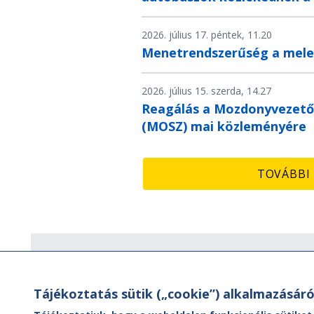
2026. július 17. péntek, 11.20
Menetrendszerűség a mele
2026. július 15. szerda, 14.27
Reagálás a Mozdonyvezető
(MOSZ) mai közleményére
TOVÁBBI 
Hírlevél
Tájékoztatás sütik („cookie”) alkalmazásáró
Hírlevelünk segítségével értesülhet
aktuális híreinkről, utazási ajánlatainkr