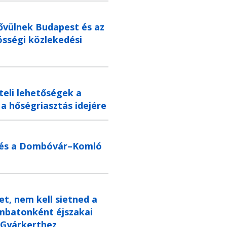
ővülnek Budapest és az
össégi közlekedési
teli lehetőségek a
a hőségriasztás idejére
edés a Dombóvár–Komló
et, nem kell sietned a
ombatonként éjszakai
 Gyárkerthez