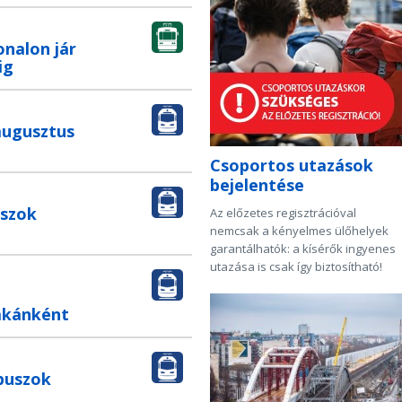
onalon jár
ig
augusztus
Csoportos utazások
bejelentése
uszok
Az előzetes regisztrációval
nemcsak a kényelmes ülőhelyek
garantálhatók: a kísérők ingyenes
utazása is csak így biztosítható!
zakánként
buszok