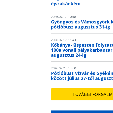
éjszakánként
2026.07.17. 10:58
Gyöngyös és Vámosgyörk 
pótlóbusz augusztus 31-ig
2026.07.17. 11:43
Kőbánya-Kispesten folytat
100a vonali pályakarbantar
augusztus 24-ig
2026.07.23. 13:00
Pótlóbusz Vízvár és Gyéké
között július 27-től auguszt
TOVÁBBI FORGALM