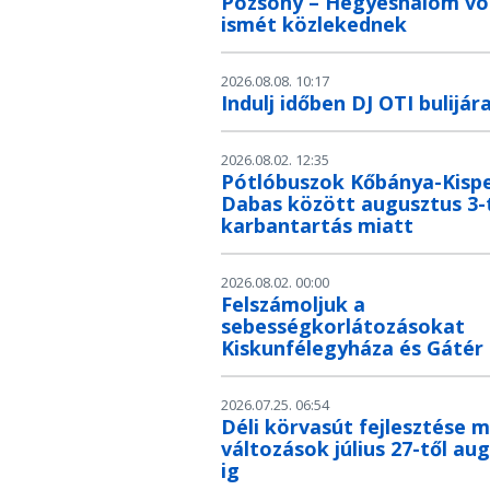
Pozsony – Hegyeshalom v
ismét közlekednek
2026.08.08. 10:17
Indulj időben DJ OTI bulijár
2026.08.02. 12:35
Pótlóbuszok Kőbánya-Kispe
Dabas között augusztus 3-t
karbantartás miatt
2026.08.02. 00:00
Felszámoljuk a
sebességkorlátozásokat
Kiskunfélegyháza és Gátér
2026.07.25. 06:54
Déli körvasút fejlesztése m
változások július 27-től au
ig