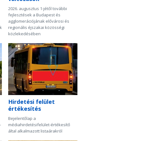
2026. augusztus 1-jétől további
fejlesztések a Budapest és
agglomerációjának elővárosi és
k
regionális éjszakai közösségi
közlekedésében
Hirdetési felület
értékesítés
Bejelentőlap a
-
médiahirdetésifelület-értékesítő
által alkalmazott listaárakról