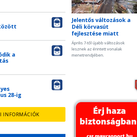
Jelentős változások a
között
Déli körvasút
fejlesztése miatt
Április 7-től újabb változások
lesznek az érintett vonalak
ódik a
menetrendjében.
tás
nyes
us 28-ig
I INFORMÁCIÓK