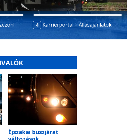
szezon!
Karrierportál – Állásajánlatok
IVALÓK
l
Éjszakai buszjárat
változások