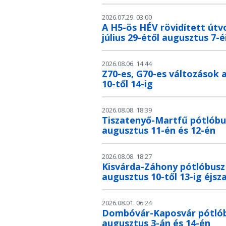
2026.07.29. 03:00
A H5-ös HÉV rövidített útv
július 29-étől augusztus 7-é
2026.08.06. 14:44
Z70-es, G70-es változások 
10-től 14-ig
2026.08.08. 18:39
Tiszatenyő-Martfű pótlób
augusztus 11-én és 12-én
2026.08.08. 18:27
Kisvárda-Záhony pótlóbusz
augusztus 10-től 13-ig éjs
2026.08.01. 06:24
Dombóvár-Kaposvár pótló
augusztus 3-án és 14-én